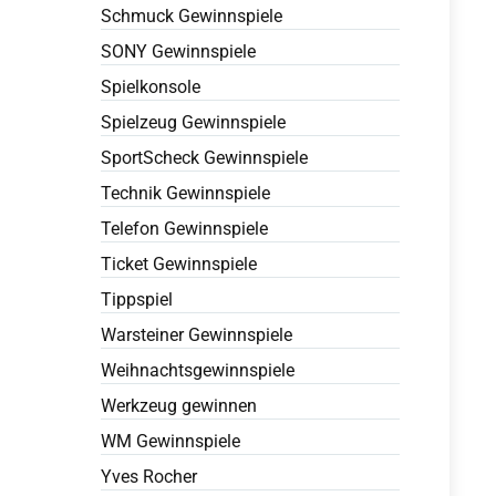
Schmuck Gewinnspiele
SONY Gewinnspiele
Spielkonsole
Spielzeug Gewinnspiele
SportScheck Gewinnspiele
Technik Gewinnspiele
Telefon Gewinnspiele
Ticket Gewinnspiele
Tippspiel
Warsteiner Gewinnspiele
Weihnachtsgewinnspiele
Werkzeug gewinnen
WM Gewinnspiele
Yves Rocher