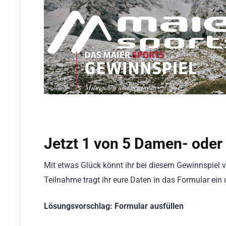
Jetzt 1 von 5 Damen- oder 
Mit etwas Glück könnt ihr bei diesem Gewinnspiel 
Teilnahme tragt ihr eure Daten in das Formular ein
Lösungsvorschlag: Formular ausfüllen