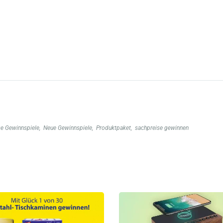
se Gewinnspiele
,
Neue Gewinnspiele
,
Produktpaket
,
sachpreise gewinnen