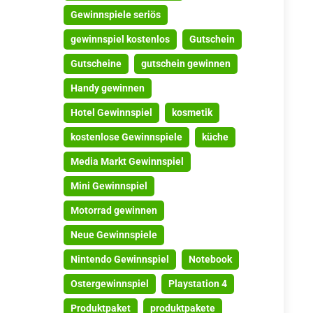
Gewinnspiele seriös
gewinnspiel kostenlos
Gutschein
Gutscheine
gutschein gewinnen
Handy gewinnen
Hotel Gewinnspiel
kosmetik
kostenlose Gewinnspiele
küche
Media Markt Gewinnspiel
Mini Gewinnspiel
Motorrad gewinnen
Neue Gewinnspiele
Nintendo Gewinnspiel
Notebook
Ostergewinnspiel
Playstation 4
Produktpaket
produktpakete