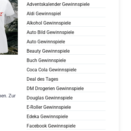
Adventskalender Gewinnspiele
Aldi Gewinnspiel
Alkohol Gewinnspiele
Auto Bild Gewinnspiele
Auto Gewinnspiele
Beauty Gewinnspiele
Buch Gewinnspiele
Coca Cola Gewinnspiele
Deal des Tages
DM Drogerien Gewinnspiele
nen. Zur
Douglas Gewinnspiele
E-Roller Gewinnspiele
Edeka Gewinnspiele
Facebook Gewinnspiele