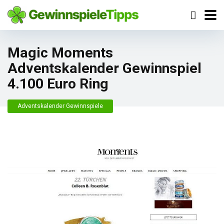
Magic Moments
Adventskalender Gewinnspiel
4.100 Euro Ring
Adventskalender Gewinnspiele