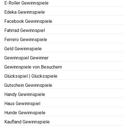
E-Roller Gewinnspiele
Edeka Gewinnspiele
Facebook Gewinnspiele
Fahrrad Gewinnspiel
Ferrero Gewinnspiele
Geld Gewinnspiele
Gewinnspiel Gewinner
Gewinnspiele von Besuchern
Glücksspiel | Glücksspiele
Gutschein Gewinnspiele
Handy Gewinnspiele
Haus Gewinnspiel
Hunde Gewinnspiele
Kaufland Gewinnspiele