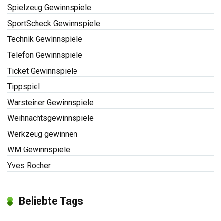
Spielzeug Gewinnspiele
SportScheck Gewinnspiele
Technik Gewinnspiele
Telefon Gewinnspiele
Ticket Gewinnspiele
Tippspiel
Warsteiner Gewinnspiele
Weihnachtsgewinnspiele
Werkzeug gewinnen
WM Gewinnspiele
Yves Rocher
Beliebte Tags