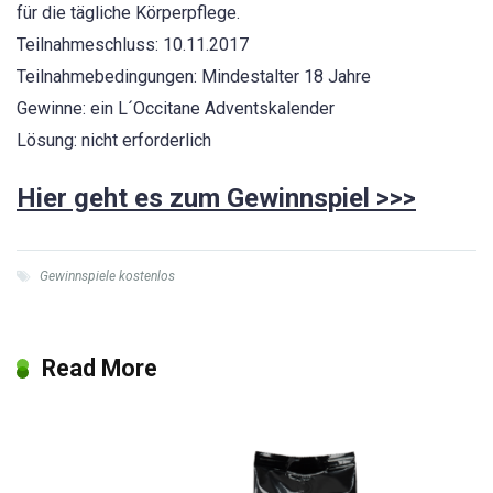
für die tägliche Körperpflege.
Teilnahmeschluss: 10.11.2017
Teilnahmebedingungen: Mindestalter 18 Jahre
Gewinne: ein L´Occitane Adventskalender
Lösung: nicht erforderlich
Hier geht es zum Gewinnspiel >>>
Gewinnspiele kostenlos
Read More