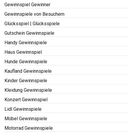
Gewinnspiel Gewinner
Gewinnspiele von Besuchern
Glücksspiel | Glücksspiele
Gutschein Gewinnspiele
Handy Gewinnspiele
Haus Gewinnspiel
Hunde Gewinnspiele
Kaufland Gewinnspiele
Kinder Gewinnspiele
Kleidung Gewinnspiele
Konzert Gewinnspiel
Lidl Gewinnspiele
Möbel Gewinnspiele
Motorrad Gewinnspiele