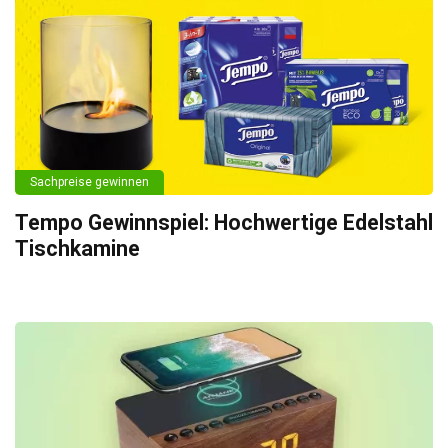
Sachpreise gewinnen
Tempo Gewinnspiel: Hochwertige Edelstahl
Tischkamine