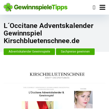
L´Occitane Adventskalender
Gewinnspiel
Kirschbluetenschnee.de
Adventskalender Gewinnspiele
Sachpreise gewinnen