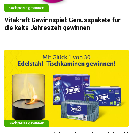
Sachpreise gewinnen
Vitakraft Gewinnspiel: Genusspakete für
die kalte Jahreszeit gewinnen
Sachpreise gewinnen