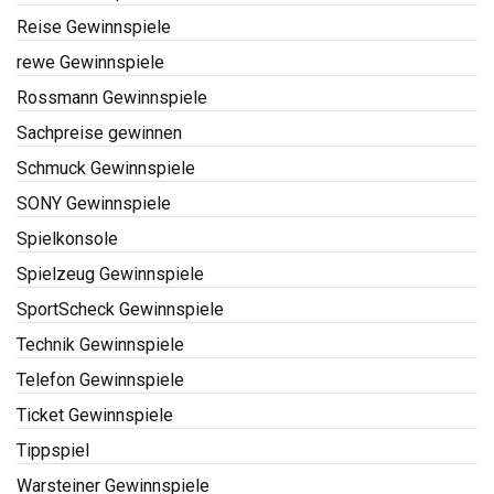
Reise Gewinnspiele
rewe Gewinnspiele
Rossmann Gewinnspiele
Sachpreise gewinnen
Schmuck Gewinnspiele
SONY Gewinnspiele
Spielkonsole
Spielzeug Gewinnspiele
SportScheck Gewinnspiele
Technik Gewinnspiele
Telefon Gewinnspiele
Ticket Gewinnspiele
Tippspiel
Warsteiner Gewinnspiele