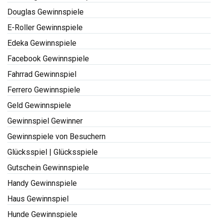
Douglas Gewinnspiele
E-Roller Gewinnspiele
Edeka Gewinnspiele
Facebook Gewinnspiele
Fahrrad Gewinnspiel
Ferrero Gewinnspiele
Geld Gewinnspiele
Gewinnspiel Gewinner
Gewinnspiele von Besuchern
Glücksspiel | Glücksspiele
Gutschein Gewinnspiele
Handy Gewinnspiele
Haus Gewinnspiel
Hunde Gewinnspiele