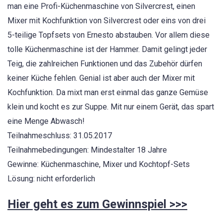
man eine Profi-Küchenmaschine von Silvercrest, einen
Mixer mit Kochfunktion von Silvercrest oder eins von drei
5-teilige Topfsets von Ernesto abstauben. Vor allem diese
tolle Küchenmaschine ist der Hammer. Damit gelingt jeder
Teig, die zahlreichen Funktionen und das Zubehör dürfen
keiner Küche fehlen. Genial ist aber auch der Mixer mit
Kochfunktion. Da mixt man erst einmal das ganze Gemüse
klein und kocht es zur Suppe. Mit nur einem Gerät, das spart
eine Menge Abwasch!
Teilnahmeschluss: 31.05.2017
Teilnahmebedingungen: Mindestalter 18 Jahre
Gewinne: Küchenmaschine, Mixer und Kochtopf-Sets
Lösung: nicht erforderlich
Hier geht es zum Gewinnspiel >>>