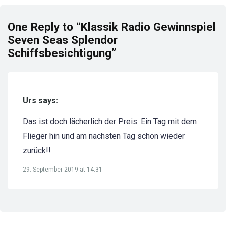
One Reply to “Klassik Radio Gewinnspiel
Seven Seas Splendor
Schiffsbesichtigung”
Urs says:
Das ist doch lächerlich der Preis. Ein Tag mit dem
Flieger hin und am nächsten Tag schon wieder
zurück!!
29. September 2019 at 14:31