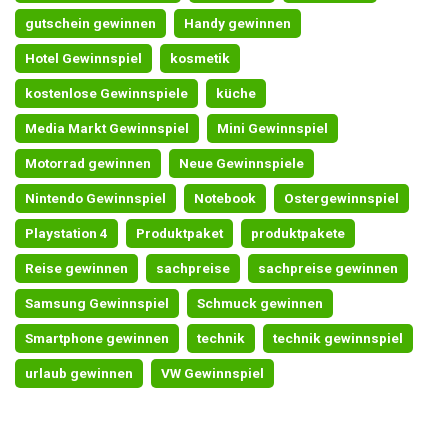
gutschein gewinnen
Handy gewinnen
Hotel Gewinnspiel
kosmetik
kostenlose Gewinnspiele
küche
Media Markt Gewinnspiel
Mini Gewinnspiel
Motorrad gewinnen
Neue Gewinnspiele
Nintendo Gewinnspiel
Notebook
Ostergewinnspiel
Playstation 4
Produktpaket
produktpakete
Reise gewinnen
sachpreise
sachpreise gewinnen
Samsung Gewinnspiel
Schmuck gewinnen
Smartphone gewinnen
technik
technik gewinnspiel
urlaub gewinnen
VW Gewinnspiel