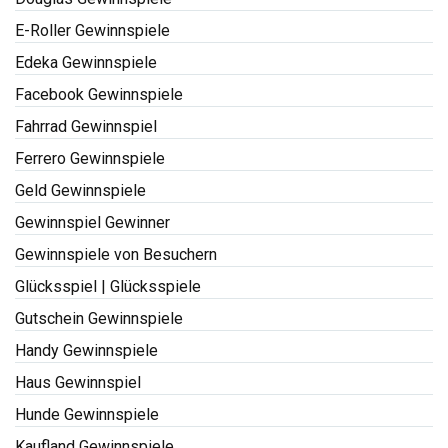
E-Roller Gewinnspiele
Edeka Gewinnspiele
Facebook Gewinnspiele
Fahrrad Gewinnspiel
Ferrero Gewinnspiele
Geld Gewinnspiele
Gewinnspiel Gewinner
Gewinnspiele von Besuchern
Glücksspiel | Glücksspiele
Gutschein Gewinnspiele
Handy Gewinnspiele
Haus Gewinnspiel
Hunde Gewinnspiele
Kaufland Gewinnspiele