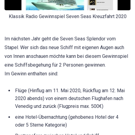
Klassik Radio Gewinnspiel Seven Seas Kreuzfahrt 2020
Im nächsten Jahr geht die Seven Seas Splendor vom
Stapel. Wer sich das neue Schiff mit eigenen Augen auch
von Innen anschauen möchte kann bei diesem Gewinnspiel
eine Schiffsbegehung für 2 Personen gewinnen.
Im Gewinn enthalten sind:
Flüge (Hinflug am 11. Mai 2020, Rückflug am 12. Mai
2020 abends) von einem deutschen Flughafen nach
Venedig und zurück (Flugpreis max. 500€)
eine Hotel-Übernachtung (gehobenes Hotel der 4
oder 5 Sterne Kategorie)