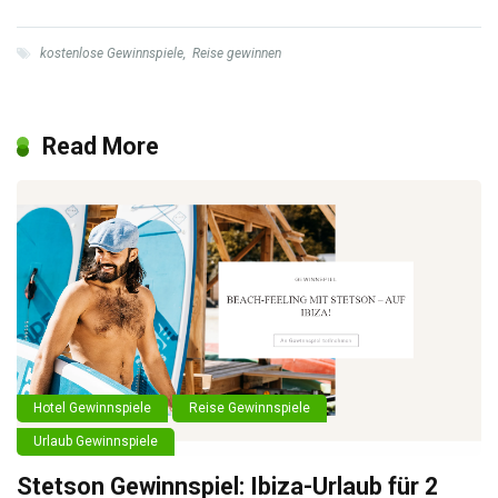
kostenlose Gewinnspiele
,
Reise gewinnen
Read More
Hotel Gewinnspiele
Reise Gewinnspiele
Urlaub Gewinnspiele
Stetson Gewinnspiel: Ibiza-Urlaub für 2