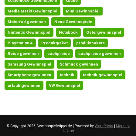
kostenlose Gewinnspiele
küche
Media Markt Gewinnspiel
Mini Gewinnspiel
Motorrad gewinnen
Neue Gewinnspiele
Nintendo Gewinnspiel
Notebook
Ostergewinnspiel
Playstation 4
Produktpaket
produktpakete
Reise gewinnen
sachpreise
sachpreise gewinnen
Samsung Gewinnspiel
Schmuck gewinnen
Smartphone gewinnen
technik
technik gewinnspiel
urlaub gewinnen
VW Gewinnspiel
© Copyright 2026 Gewinnspieletipps.de | Powered by
WordPress
|
Mercury
Theme