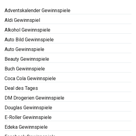
Adventskalender Gewinnspiele
Aldi Gewinnspiel
Alkohol Gewinnspiele
Auto Bild Gewinnspiele
Auto Gewinnspiele
Beauty Gewinnspiele
Buch Gewinnspiele
Coca Cola Gewinnspiele
Deal des Tages
DM Drogerien Gewinnspiele
Douglas Gewinnspiele
E-Roller Gewinnspiele
Edeka Gewinnspiele