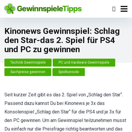
Kinonews Gewinnspiel: Schlag
den Star-das 2. Spiel für PS4
und PC zu gewinnen
Technik Gewinnspiele
PC und Hardware Gewinnspiele
Sachpreise gewinnen
Spielkonsole
Seit kurzer Zeit gibt es das 2. Spiel von „Schlag den Star“.
Passend dazu kannst Du bei Kinonews je 3x das
Konsolenspiel „Schlag den Star“ für die PS4 und je 3x für
den PC gewinnen. Um am Gewinnspiel teilzunehmen musst
Du einfach nur die Preisfrage richtig beantworten und das