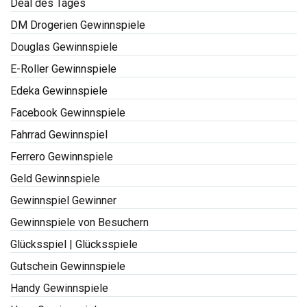
Deal des Tages
DM Drogerien Gewinnspiele
Douglas Gewinnspiele
E-Roller Gewinnspiele
Edeka Gewinnspiele
Facebook Gewinnspiele
Fahrrad Gewinnspiel
Ferrero Gewinnspiele
Geld Gewinnspiele
Gewinnspiel Gewinner
Gewinnspiele von Besuchern
Glücksspiel | Glücksspiele
Gutschein Gewinnspiele
Handy Gewinnspiele