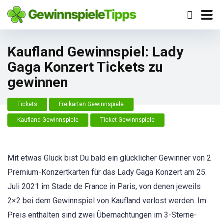
Kaufland Gewinnspiel: Lady
Gaga Konzert Tickets zu
gewinnen
Tickets
Freikarten Gewinnspiele
Kaufland Gewinnspiele
Ticket Gewinnspiele
Mit etwas Glück bist Du bald ein glücklicher Gewinner von 2
Premium-Konzertkarten für das Lady Gaga Konzert am 25.
Juli 2021 im Stade de France in Paris, von denen jeweils
2×2 bei dem Gewinnspiel von Kaufland verlost werden. Im
Preis enthalten sind zwei Übernachtungen im 3-Sterne-