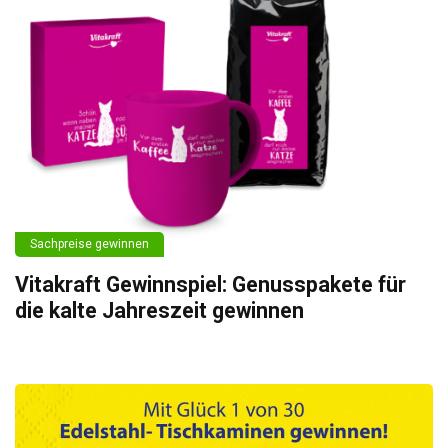
Sachpreise gewinnen
Vitakraft Gewinnspiel: Genusspakete für
die kalte Jahreszeit gewinnen