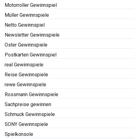
Motorroller Gewinnspiel
Müller Gewinnspiele
Netto Gewinnspiel
Newsletter Gewinnspiele
Oster Gewinnspiele
Postkarten Gewinnspiel
real Gewinnspiele
Reise Gewinnspiele
rewe Gewinnspiele
Rossmann Gewinnspiele
Sachpreise gewinnen
Schmuck Gewinnspiele
SONY Gewinnspiele
Spielkonsole