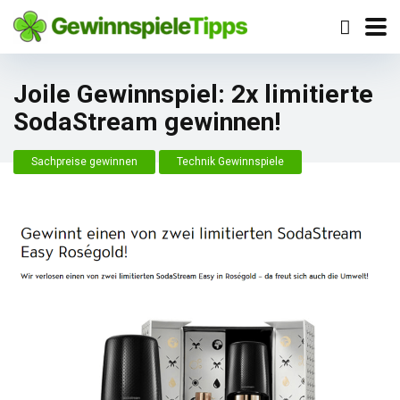
Joile Gewinnspiel: 2x limitierte
SodaStream gewinnen!
Sachpreise gewinnen
Technik Gewinnspiele