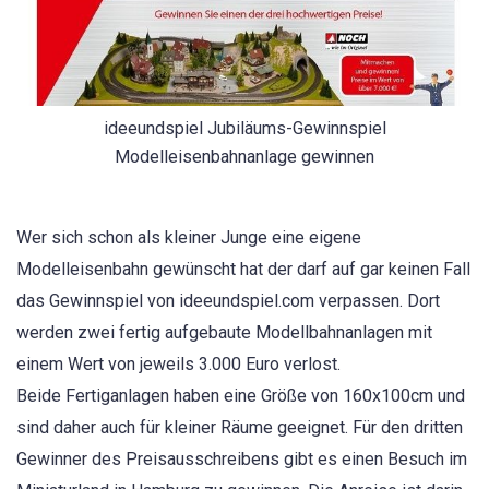
ideeundspiel Jubiläums-Gewinnspiel
Modelleisenbahnanlage gewinnen
Wer sich schon als kleiner Junge eine eigene
Modelleisenbahn gewünscht hat der darf auf gar keinen Fall
das Gewinnspiel von ideeundspiel.com verpassen. Dort
werden zwei fertig aufgebaute Modellbahnanlagen mit
einem Wert von jeweils 3.000 Euro verlost.
Beide Fertiganlagen haben eine Größe von 160x100cm und
sind daher auch für kleiner Räume geeignet. Für den dritten
Gewinner des Preisausschreibens gibt es einen Besuch im