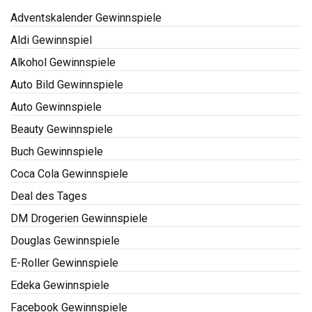
Adventskalender Gewinnspiele
Aldi Gewinnspiel
Alkohol Gewinnspiele
Auto Bild Gewinnspiele
Auto Gewinnspiele
Beauty Gewinnspiele
Buch Gewinnspiele
Coca Cola Gewinnspiele
Deal des Tages
DM Drogerien Gewinnspiele
Douglas Gewinnspiele
E-Roller Gewinnspiele
Edeka Gewinnspiele
Facebook Gewinnspiele