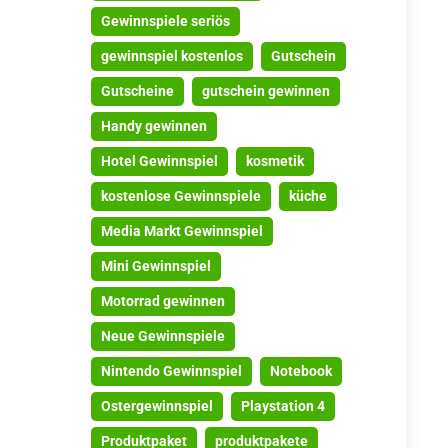
Gewinnspiele seriös
gewinnspiel kostenlos
Gutschein
Gutscheine
gutschein gewinnen
Handy gewinnen
Hotel Gewinnspiel
kosmetik
kostenlose Gewinnspiele
küche
Media Markt Gewinnspiel
Mini Gewinnspiel
Motorrad gewinnen
Neue Gewinnspiele
Nintendo Gewinnspiel
Notebook
Ostergewinnspiel
Playstation 4
Produktpaket
produktpakete