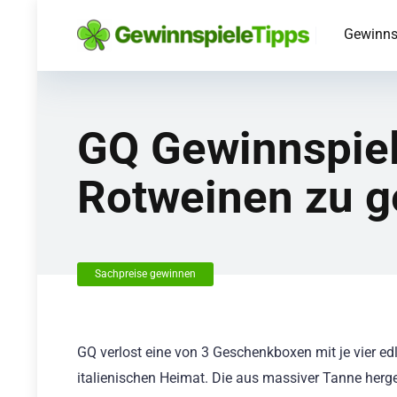
Gewinns
GQ Gewinnspiel
Rotweinen zu 
Sachpreise gewinnen
GQ verlost eine von 3 Geschenkboxen mit je vier e
italienischen Heimat. Die aus massiver Tanne herg