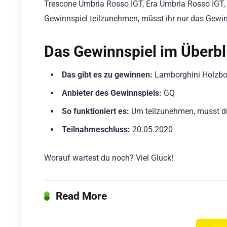
Trescone Umbria Rosso IGT, Era Umbria Rosso IG
Gewinnspiel teilzunehmen, müsst ihr nur das Gewi
Das Gewinnspiel im Überbl
Das gibt es zu gewinnen:
Lamborghini Holzbo
Anbieter des Gewinnspiels:
GQ
So funktioniert es:
Um teilzunehmen, musst du
Teilnahmeschluss:
20.05.2020
Worauf wartest du noch? Viel Glück!
Read More