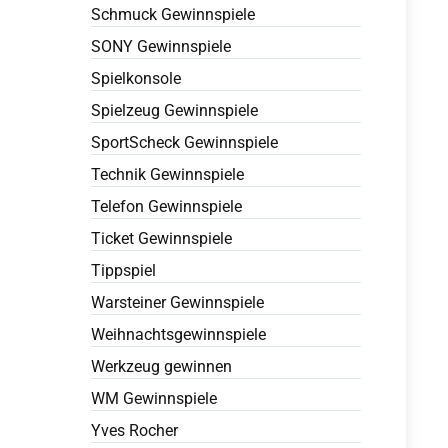
Schmuck Gewinnspiele
SONY Gewinnspiele
Spielkonsole
Spielzeug Gewinnspiele
SportScheck Gewinnspiele
Technik Gewinnspiele
Telefon Gewinnspiele
Ticket Gewinnspiele
Tippspiel
Warsteiner Gewinnspiele
Weihnachtsgewinnspiele
Werkzeug gewinnen
WM Gewinnspiele
Yves Rocher