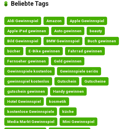
Beliebte Tags
Aldi Gewinnspiel
Amazon
Apple Gewinnspiel
Apple iPad gewinnen
Auto gewinnen
beauty
Bild Gewinnspiel
BMW Gewinnspiel
Buch gewinnen
bücher
E-Bike gewinnen
Fahrrad gewinnen
Fernseher gewinnen
Geld gewinnen
Gewinnspiele kostenlos
Gewinnspiele seriös
gewinnspiel kostenlos
Gutschein
Gutscheine
gutschein gewinnen
Handy gewinnen
Hotel Gewinnspiel
kosmetik
kostenlose Gewinnspiele
küche
Media Markt Gewinnspiel
Mini Gewinnspiel