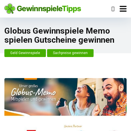
Globus Gewinnspiele Memo
spielen Gutscheine gewinnen
Geld Gewinnspiele
Sachpreise gewinnen