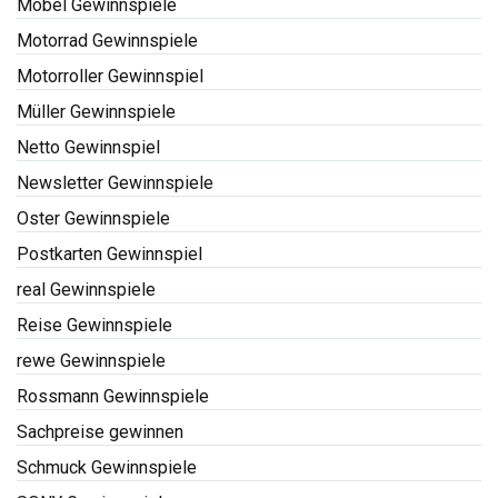
Möbel Gewinnspiele
Motorrad Gewinnspiele
Motorroller Gewinnspiel
Müller Gewinnspiele
Netto Gewinnspiel
Newsletter Gewinnspiele
Oster Gewinnspiele
Postkarten Gewinnspiel
real Gewinnspiele
Reise Gewinnspiele
rewe Gewinnspiele
Rossmann Gewinnspiele
Sachpreise gewinnen
Schmuck Gewinnspiele