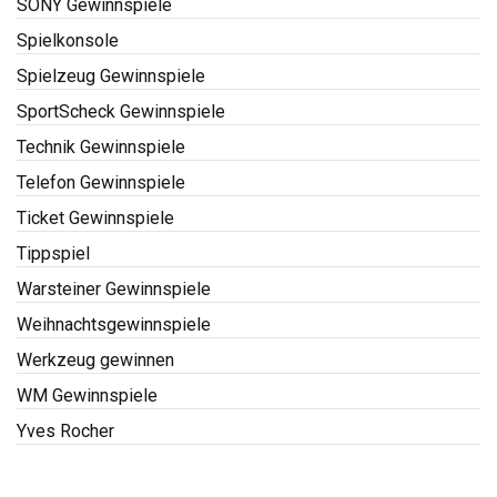
SONY Gewinnspiele
Spielkonsole
Spielzeug Gewinnspiele
SportScheck Gewinnspiele
Technik Gewinnspiele
Telefon Gewinnspiele
Ticket Gewinnspiele
Tippspiel
Warsteiner Gewinnspiele
Weihnachtsgewinnspiele
Werkzeug gewinnen
WM Gewinnspiele
Yves Rocher