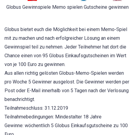
Globus Gewinnspiele Memo spielen Gutscheine gewinnen
Globus bietet euch die Möglichkeit bei einem Memo-Spiel
mit zu machen und nach erfolgreicher Lösung an einem
Gewinnspiel teil zu nehmen. Jeder Teilnehmer hat dort die
Chance einen von 95 Globus Einkaufsgutscheinen im Wert
von je 100 Euro zu gewinnen.
Aus allen richtig gelösten Globus-Memo-Spielen werden
pro Woche 5 Gewinner ausgelost. Die Gewinner werden per
Post oder E-Mail innerhalb von 5 Tagen nach der Verlosung
benachrichtigt.
Teilnahmeschluss: 31.12.2019
Teilnahmebedingungen: Mindestalter 18 Jahre
Gewinne: wöchentlich 5 Globus Einkaufsgutscheine zu 100
Euro