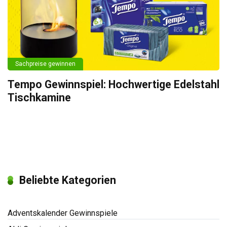
Sachpreise gewinnen
Tempo Gewinnspiel: Hochwertige Edelstahl
Tischkamine
Beliebte Kategorien
Adventskalender Gewinnspiele