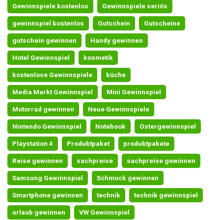
Gewinnspiele kostenlos
Gewinnspiele seriös
gewinnspiel kostenlos
Gutschein
Gutscheine
gutschein gewinnen
Handy gewinnen
Hotel Gewinnspiel
kosmetik
kostenlose Gewinnspiele
küche
Media Markt Gewinnspiel
Mini Gewinnspiel
Motorrad gewinnen
Neue Gewinnspiele
Nintendo Gewinnspiel
Notebook
Ostergewinnspiel
Playstation 4
Produktpaket
produktpakete
Reise gewinnen
sachpreise
sachpreise gewinnen
Samsung Gewinnspiel
Schmuck gewinnen
Smartphone gewinnen
technik
technik gewinnspiel
urlaub gewinnen
VW Gewinnspiel