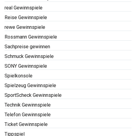
real Gewinnspiele
Reise Gewinnspiele
rewe Gewinnspiele
Rossmann Gewinnspiele
Sachpreise gewinnen
Schmuck Gewinnspiele
SONY Gewinnspiele
Spielkonsole
Spielzeug Gewinnspiele
SportScheck Gewinnspiele
Technik Gewinnspiele
Telefon Gewinnspiele
Ticket Gewinnspiele
Tippspiel