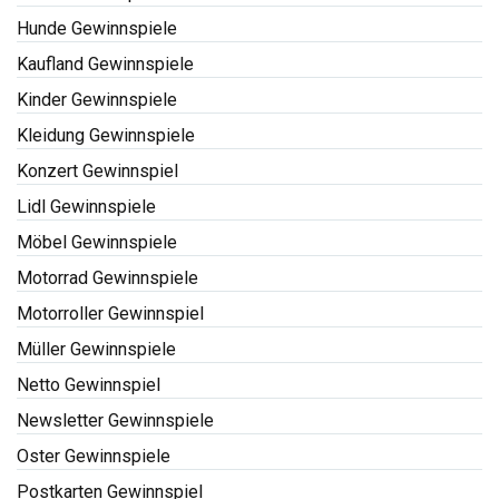
Hunde Gewinnspiele
Kaufland Gewinnspiele
Kinder Gewinnspiele
Kleidung Gewinnspiele
Konzert Gewinnspiel
Lidl Gewinnspiele
Möbel Gewinnspiele
Motorrad Gewinnspiele
Motorroller Gewinnspiel
Müller Gewinnspiele
Netto Gewinnspiel
Newsletter Gewinnspiele
Oster Gewinnspiele
Postkarten Gewinnspiel