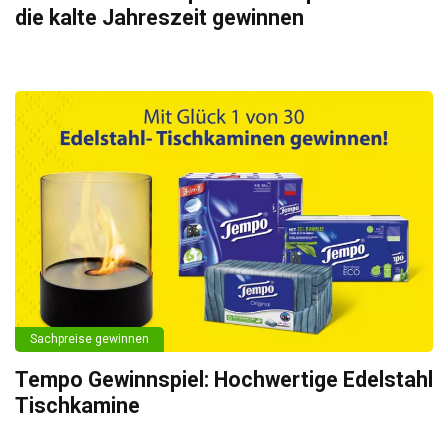
die kalte Jahreszeit gewinnen
Sachpreise gewinnen
Tempo Gewinnspiel: Hochwertige Edelstahl
Tischkamine