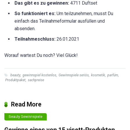
Das gibt es zu gewinnen:
4711 Duftset
So funktioniert es:
Um teilzunehmen, musst Du
einfach das Teilnahmeformular ausfüllen und
absenden.
Teilnahmeschluss:
26.01.2021
Worauf wartest Du noch? Viel Glück!
beauty
,
gewinnspiel kostenlos
,
Gewinnspiele seriös
,
kosmetik
,
parfüm
,
Produktpaket
,
sachpreise
Read More
Beauty Gewinnspiele
Gewinne eines von 15 visett-Produkten