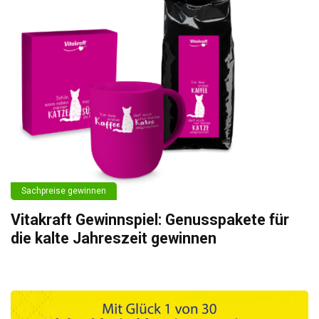
Sachpreise gewinnen
Vitakraft Gewinnspiel: Genusspakete für
die kalte Jahreszeit gewinnen