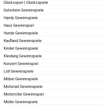
Glücksspiel | Glücksspiele
Gutschein Gewinnspiele
Handy Gewinnspiele
Haus Gewinnspiel
Hunde Gewinnspiele
Kaufland Gewinnspiele
Kinder Gewinnspiele
Kleidung Gewinnspiele
Konzert Gewinnspiel
Lidl Gewinnspiele
Möbel Gewinnspiele
Motorrad Gewinnspiele
Motorroller Gewinnspiel
Müller Gewinnspiele