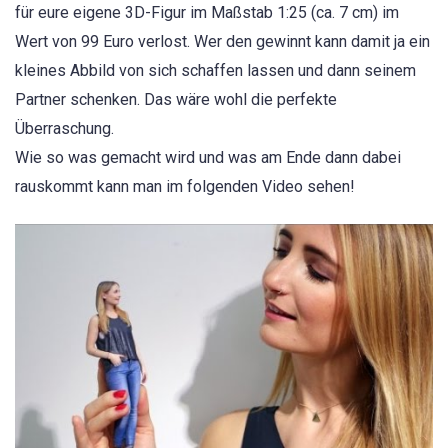
für eure eigene 3D-Figur im Maßstab 1:25 (ca. 7 cm) im
Wert von 99 Euro verlost. Wer den gewinnt kann damit ja ein
kleines Abbild von sich schaffen lassen und dann seinem
Partner schenken. Das wäre wohl die perfekte
Überraschung.
Wie so was gemacht wird und was am Ende dann dabei
rauskommt kann man im folgenden Video sehen!