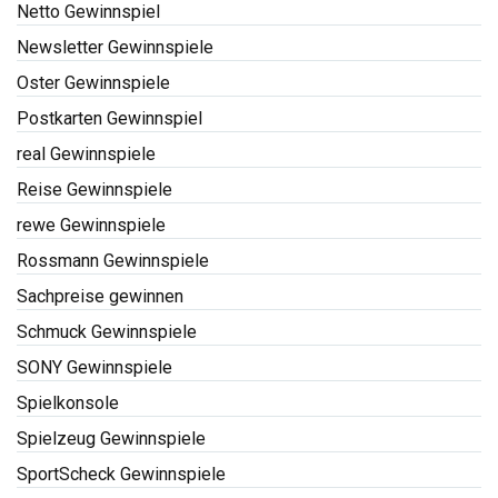
Netto Gewinnspiel
Newsletter Gewinnspiele
Oster Gewinnspiele
Postkarten Gewinnspiel
real Gewinnspiele
Reise Gewinnspiele
rewe Gewinnspiele
Rossmann Gewinnspiele
Sachpreise gewinnen
Schmuck Gewinnspiele
SONY Gewinnspiele
Spielkonsole
Spielzeug Gewinnspiele
SportScheck Gewinnspiele