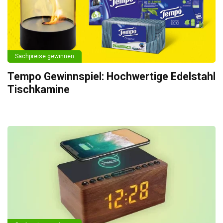
Sachpreise gewinnen
Tempo Gewinnspiel: Hochwertige Edelstahl
Tischkamine