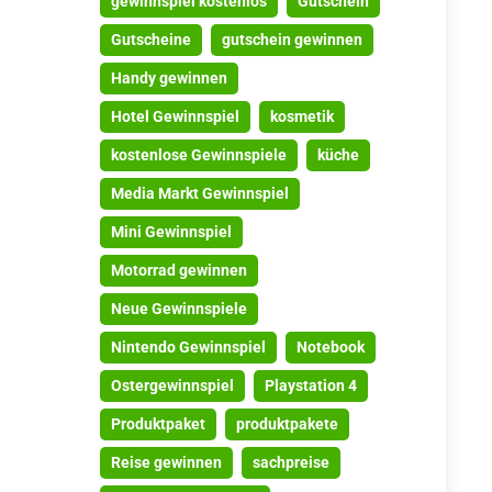
gewinnspiel kostenlos
Gutschein
Gutscheine
gutschein gewinnen
Handy gewinnen
Hotel Gewinnspiel
kosmetik
kostenlose Gewinnspiele
küche
Media Markt Gewinnspiel
Mini Gewinnspiel
Motorrad gewinnen
Neue Gewinnspiele
Nintendo Gewinnspiel
Notebook
Ostergewinnspiel
Playstation 4
Produktpaket
produktpakete
Reise gewinnen
sachpreise