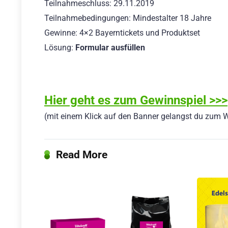
Teilnahmeschluss: 29.11.2019
Teilnahmebedingungen: Mindestalter 18 Jahre
Gewinne: 4×2 Bayerntickets und Produktset
Lösung:
Formular ausfüllen
Hier geht es zum Gewinnspiel >>>
(mit einem Klick auf den Banner gelangst du zum 
Read More