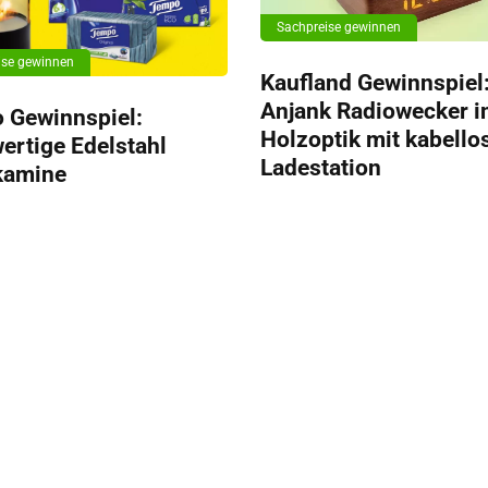
Sachpreise gewinnen
ise gewinnen
Kaufland Gewinnspiel
Anjank Radiowecker i
 Gewinnspiel:
Holzoptik mit kabello
ertige Edelstahl
Ladestation
kamine