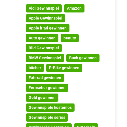
Aldi Gewinnspiel
Amazon
Apple Gewinnspiel
Apple iPad gewinnen
Auto gewinnen
beauty
Bild Gewinnspiel
BMW Gewinnspiel
Buch gewinnen
bücher
E-Bike gewinnen
Fahrrad gewinnen
Fernseher gewinnen
Geld gewinnen
Gewinnspiele kostenlos
Gewinnspiele seriös