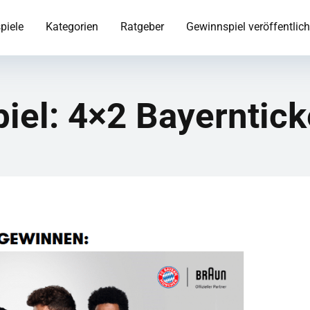
piele
Kategorien
Ratgeber
Gewinnspiel veröffentlic
iel: 4×2 Bayerntick