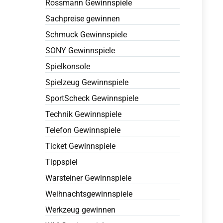
Rossmann Gewinnspiele
Sachpreise gewinnen
Schmuck Gewinnspiele
SONY Gewinnspiele
Spielkonsole
Spielzeug Gewinnspiele
SportScheck Gewinnspiele
Technik Gewinnspiele
Telefon Gewinnspiele
Ticket Gewinnspiele
Tippspiel
Warsteiner Gewinnspiele
Weihnachtsgewinnspiele
Werkzeug gewinnen