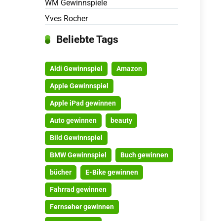
WM Gewinnspiele
Yves Rocher
Beliebte Tags
Aldi Gewinnspiel
Amazon
Apple Gewinnspiel
Apple iPad gewinnen
Auto gewinnen
beauty
Bild Gewinnspiel
BMW Gewinnspiel
Buch gewinnen
bücher
E-Bike gewinnen
Fahrrad gewinnen
Fernseher gewinnen