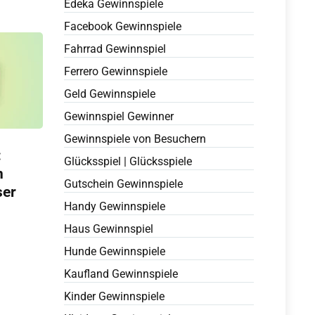
Edeka Gewinnspiele
Facebook Gewinnspiele
Fahrrad Gewinnspiel
Ferrero Gewinnspiele
Geld Gewinnspiele
Gewinnspiel Gewinner
Gewinnspiele von Besuchern
:
Glücksspiel | Glücksspiele
n
Gutschein Gewinnspiele
ser
Handy Gewinnspiele
Haus Gewinnspiel
Hunde Gewinnspiele
Kaufland Gewinnspiele
Kinder Gewinnspiele