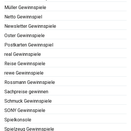
Müller Gewinnspiele
Netto Gewinnspiel
Newsletter Gewinnspiele
Oster Gewinnspiele
Postkarten Gewinnspiel
real Gewinnspiele
Reise Gewinnspiele
rewe Gewinnspiele
Rossmann Gewinnspiele
Sachpreise gewinnen
Schmuck Gewinnspiele
SONY Gewinnspiele
Spielkonsole
Spielzeug Gewinnspiele