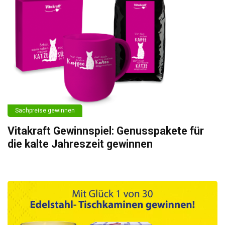
Sachpreise gewinnen
Vitakraft Gewinnspiel: Genusspakete für
die kalte Jahreszeit gewinnen