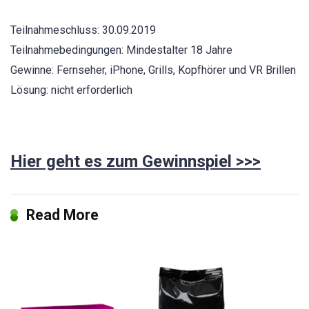
Teilnahmeschluss: 30.09.2019
Teilnahmebedingungen: Mindestalter 18 Jahre
Gewinne: Fernseher, iPhone, Grills, Kopfhörer und VR Brillen
Lösung: nicht erforderlich
Hier geht es zum Gewinnspiel >>>
Read More