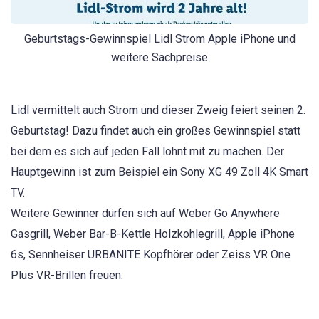
Geburtstags-Gewinnspiel Lidl Strom Apple iPhone und
weitere Sachpreise
Lidl vermittelt auch Strom und dieser Zweig feiert seinen 2.
Geburtstag! Dazu findet auch ein großes Gewinnspiel statt
bei dem es sich auf jeden Fall lohnt mit zu machen. Der
Hauptgewinn ist zum Beispiel ein Sony XG 49 Zoll 4K Smart
TV.
Weitere Gewinner dürfen sich auf Weber Go Anywhere
Gasgrill, Weber Bar-B-Kettle Holzkohlegrill, Apple iPhone
6s, Sennheiser URBANITE Kopfhörer oder Zeiss VR One
Plus VR-Brillen freuen.