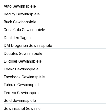
Auto Gewinnspiele
Beauty Gewinnspiele
Buch Gewinnspiele
Coca Cola Gewinnspiele
Deal des Tages
DM Drogerien Gewinnspiele
Douglas Gewinnspiele
E-Roller Gewinnspiele
Edeka Gewinnspiele
Facebook Gewinnspiele
Fahrrad Gewinnspiel
Ferrero Gewinnspiele
Geld Gewinnspiele
Gewinnspiel Gewinner