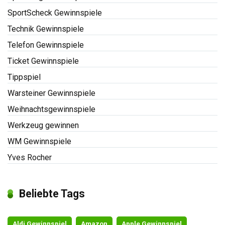
SportScheck Gewinnspiele
Technik Gewinnspiele
Telefon Gewinnspiele
Ticket Gewinnspiele
Tippspiel
Warsteiner Gewinnspiele
Weihnachtsgewinnspiele
Werkzeug gewinnen
WM Gewinnspiele
Yves Rocher
Beliebte Tags
Aldi Gewinnspiel
Amazon
Apple Gewinnspiel