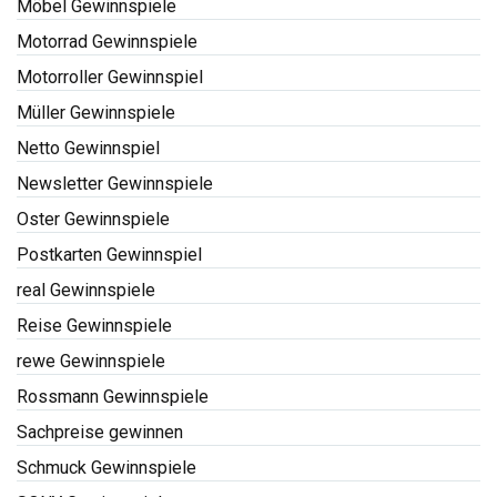
Möbel Gewinnspiele
Motorrad Gewinnspiele
Motorroller Gewinnspiel
Müller Gewinnspiele
Netto Gewinnspiel
Newsletter Gewinnspiele
Oster Gewinnspiele
Postkarten Gewinnspiel
real Gewinnspiele
Reise Gewinnspiele
rewe Gewinnspiele
Rossmann Gewinnspiele
Sachpreise gewinnen
Schmuck Gewinnspiele