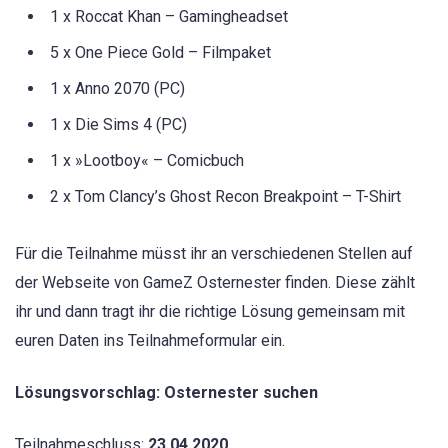
1 x Roccat Khan – Gamingheadset
5 x One Piece Gold – Filmpaket
1 x Anno 2070 (PC)
1 x Die Sims 4 (PC)
1 x »Lootboy« – Comicbuch
2 x Tom Clancy’s Ghost Recon Breakpoint – T-Shirt
Für die Teilnahme müsst ihr an verschiedenen Stellen auf
der Webseite von GameZ Osternester finden. Diese zählt
ihr und dann tragt ihr die richtige Lösung gemeinsam mit
euren Daten ins Teilnahmeformular ein.
Lösungsvorschlag: Osternester suchen
Teilnahmeschluss:
23
.04.2020