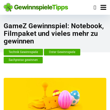
GameZ Gewinnspiel: Notebook,
Filmpaket und vieles mehr zu
gewinnen
Technik Gewinnspiele
Oster Gewinnspiele
Sachpreise gewinnen