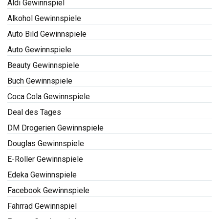
Aldi Gewinnspiel
Alkohol Gewinnspiele
Auto Bild Gewinnspiele
Auto Gewinnspiele
Beauty Gewinnspiele
Buch Gewinnspiele
Coca Cola Gewinnspiele
Deal des Tages
DM Drogerien Gewinnspiele
Douglas Gewinnspiele
E-Roller Gewinnspiele
Edeka Gewinnspiele
Facebook Gewinnspiele
Fahrrad Gewinnspiel