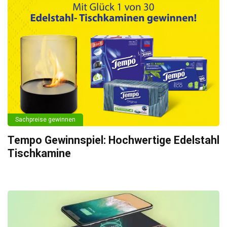
Sachpreise gewinnen
Tempo Gewinnspiel: Hochwertige Edelstahl
Tischkamine