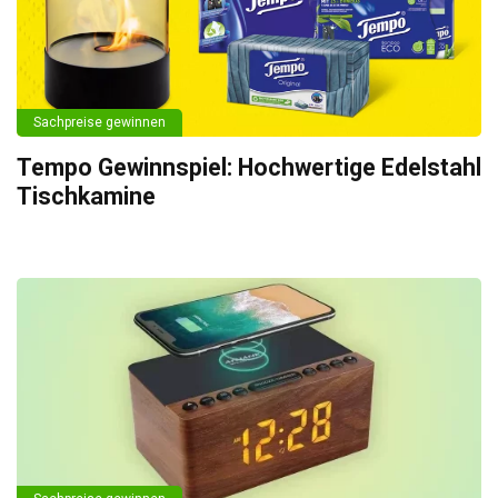
Sachpreise gewinnen
Tempo Gewinnspiel: Hochwertige Edelstahl
Tischkamine