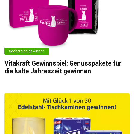
Sachpreise gewinnen
Vitakraft Gewinnspiel: Genusspakete für
die kalte Jahreszeit gewinnen