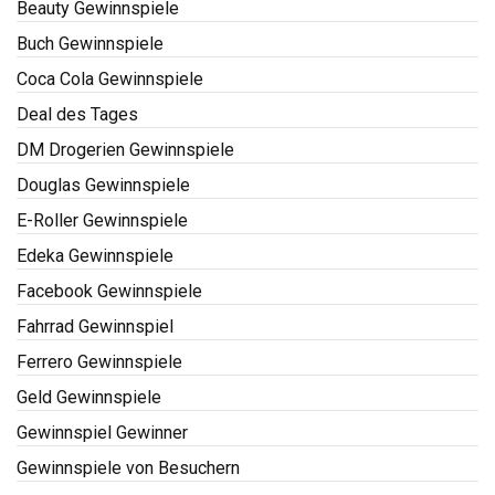
Beauty Gewinnspiele
Buch Gewinnspiele
Coca Cola Gewinnspiele
Deal des Tages
DM Drogerien Gewinnspiele
Douglas Gewinnspiele
E-Roller Gewinnspiele
Edeka Gewinnspiele
Facebook Gewinnspiele
Fahrrad Gewinnspiel
Ferrero Gewinnspiele
Geld Gewinnspiele
Gewinnspiel Gewinner
Gewinnspiele von Besuchern