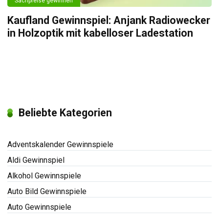
Sachpreise gewinnen
Kaufland Gewinnspiel: Anjank Radiowecker
in Holzoptik mit kabelloser Ladestation
Beliebte Kategorien
Adventskalender Gewinnspiele
Aldi Gewinnspiel
Alkohol Gewinnspiele
Auto Bild Gewinnspiele
Auto Gewinnspiele