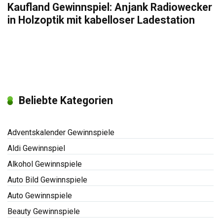
Kaufland Gewinnspiel: Anjank Radiowecker
in Holzoptik mit kabelloser Ladestation
Beliebte Kategorien
Adventskalender Gewinnspiele
Aldi Gewinnspiel
Alkohol Gewinnspiele
Auto Bild Gewinnspiele
Auto Gewinnspiele
Beauty Gewinnspiele