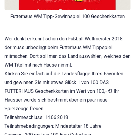
Futterhaus WM Tipp-Gewinnspiel 100 Geschenkkarten
Wer denkt er kennt schon den Fußball Weltmeister 2018,
der muss unbedingt beim Futterhaus WM Tippspiel
mitmachen. Dort soll man das Land auswählen, welches den
WM Titel mit nach Hause nimmt.
Klicken Sie einfach auf die Landesflagge Ihres Favoriten
und gewinnen Sie mit etwas Glück 1 von 100 DAS
FUTTERHAUS Geschenkkarten im Wert von 100,- €! Ihr
Haustier würde sich bestimmt über ein paar neue
Spielzeuge freuen.
Teilnahmeschluss: 14.06.2018
Teilnahmebedingungen: Mindestalter 18 Jahre
Gewinne: 100 mal ein 100 Euro Gutschein