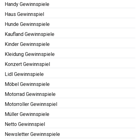
Handy Gewinnspiele
Haus Gewinnspiel
Hunde Gewinnspiele
Kaufland Gewinnspiele
Kinder Gewinnspiele
Kleidung Gewinnspiele
Konzert Gewinnspiel
Lidl Gewinnspiele
Möbel Gewinnspiele
Motorrad Gewinnspiele
Motorroller Gewinnspiel
Müller Gewinnspiele
Netto Gewinnspiel
Newsletter Gewinnspiele