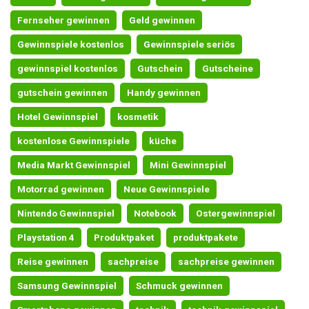
Fernseher gewinnen
Geld gewinnen
Gewinnspiele kostenlos
Gewinnspiele seriös
gewinnspiel kostenlos
Gutschein
Gutscheine
gutschein gewinnen
Handy gewinnen
Hotel Gewinnspiel
kosmetik
kostenlose Gewinnspiele
küche
Media Markt Gewinnspiel
Mini Gewinnspiel
Motorrad gewinnen
Neue Gewinnspiele
Nintendo Gewinnspiel
Notebook
Ostergewinnspiel
Playstation 4
Produktpaket
produktpakete
Reise gewinnen
sachpreise
sachpreise gewinnen
Samsung Gewinnspiel
Schmuck gewinnen