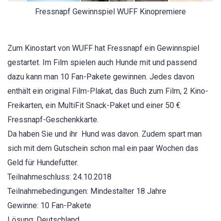
Fressnapf Gewinnspiel WUFF Kinopremiere
Zum Kinostart von WUFF hat Fressnapf ein Gewinnspiel
gestartet. Im Film spielen auch Hunde mit und passend
dazu kann man 10 Fan-Pakete gewinnen. Jedes davon
enthält ein original Film-Plakat, das Buch zum Film, 2 Kino-
Freikarten, ein MultiFit Snack-Paket und einer 50 €
Fressnapf-Geschenkkarte.
Da haben Sie und ihr Hund was davon. Zudem spart man
sich mit dem Gutschein schon mal ein paar Wochen das
Geld für Hundefutter.
Teilnahmeschluss: 24.10.2018
Teilnahmebedingungen: Mindestalter 18 Jahre
Gewinne: 10 Fan-Pakete
Lösung: Deutschland