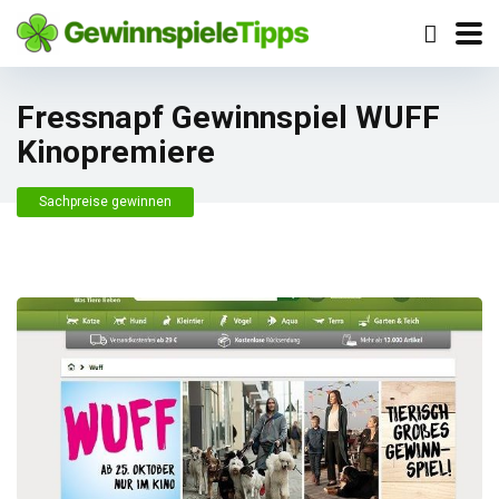
Fressnapf Gewinnspiel WUFF
Kinopremiere
Sachpreise gewinnen