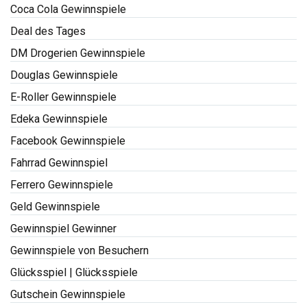
Coca Cola Gewinnspiele
Deal des Tages
DM Drogerien Gewinnspiele
Douglas Gewinnspiele
E-Roller Gewinnspiele
Edeka Gewinnspiele
Facebook Gewinnspiele
Fahrrad Gewinnspiel
Ferrero Gewinnspiele
Geld Gewinnspiele
Gewinnspiel Gewinner
Gewinnspiele von Besuchern
Glücksspiel | Glücksspiele
Gutschein Gewinnspiele