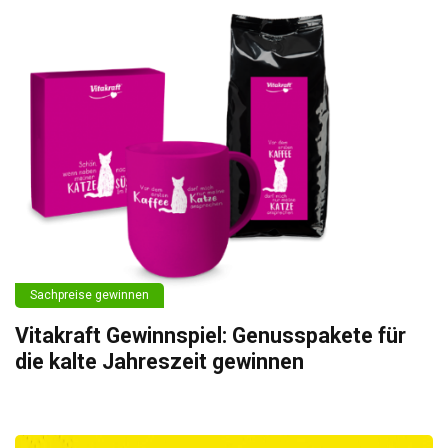
Sachpreise gewinnen
Vitakraft Gewinnspiel: Genusspakete für
die kalte Jahreszeit gewinnen