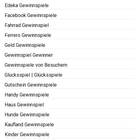
Edeka Gewinnspiele
Facebook Gewinnspiele
Fahrrad Gewinnspiel
Ferrero Gewinnspiele
Geld Gewinnspiele
Gewinnspiel Gewinner
Gewinnspiele von Besuchern
Glücksspiel | Glücksspiele
Gutschein Gewinnspiele
Handy Gewinnspiele
Haus Gewinnspiel
Hunde Gewinnspiele
Kaufland Gewinnspiele
Kinder Gewinnspiele