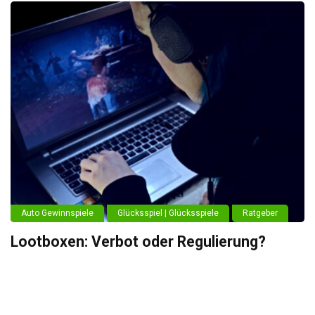
Auto Gewinnspiele
Glücksspiel | Glücksspiele
Ratgeber
Lootboxen: Verbot oder Regulierung?