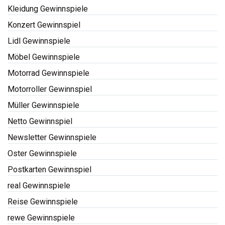
Kleidung Gewinnspiele
Konzert Gewinnspiel
Lidl Gewinnspiele
Möbel Gewinnspiele
Motorrad Gewinnspiele
Motorroller Gewinnspiel
Müller Gewinnspiele
Netto Gewinnspiel
Newsletter Gewinnspiele
Oster Gewinnspiele
Postkarten Gewinnspiel
real Gewinnspiele
Reise Gewinnspiele
rewe Gewinnspiele