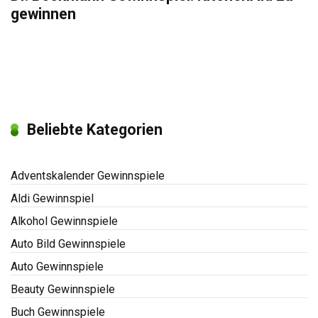
gewinnen
Beliebte Kategorien
Adventskalender Gewinnspiele
Aldi Gewinnspiel
Alkohol Gewinnspiele
Auto Bild Gewinnspiele
Auto Gewinnspiele
Beauty Gewinnspiele
Buch Gewinnspiele