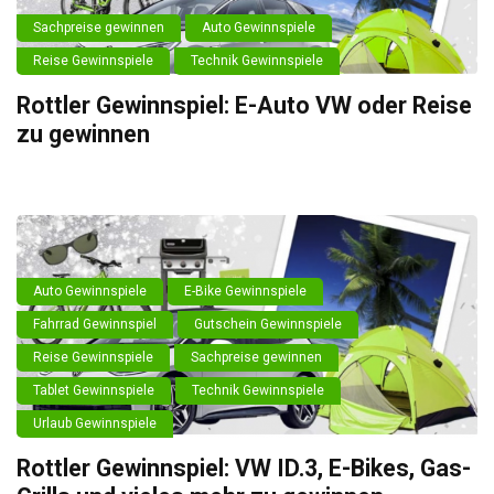
Sachpreise gewinnen
Auto Gewinnspiele
Reise Gewinnspiele
Technik Gewinnspiele
Rottler Gewinnspiel: E-Auto VW oder Reise
zu gewinnen
Auto Gewinnspiele
E-Bike Gewinnspiele
Fahrrad Gewinnspiel
Gutschein Gewinnspiele
Reise Gewinnspiele
Sachpreise gewinnen
Tablet Gewinnspiele
Technik Gewinnspiele
Urlaub Gewinnspiele
Rottler Gewinnspiel: VW ID.3, E-Bikes, Gas-