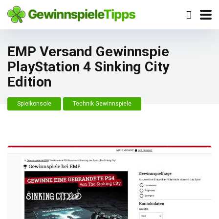
EMP Versand Gewinnspie
PlayStation 4 Sinking City
Edition
Spielkonsole
Technik Gewinnspiele