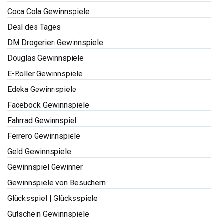
Coca Cola Gewinnspiele
Deal des Tages
DM Drogerien Gewinnspiele
Douglas Gewinnspiele
E-Roller Gewinnspiele
Edeka Gewinnspiele
Facebook Gewinnspiele
Fahrrad Gewinnspiel
Ferrero Gewinnspiele
Geld Gewinnspiele
Gewinnspiel Gewinner
Gewinnspiele von Besuchern
Glücksspiel | Glücksspiele
Gutschein Gewinnspiele