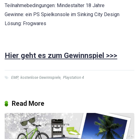
Teilnahmebedingungen: Mindestalter 18 Jahre
Gewinne: ein PS Spielkonsole im Sinking City Design
Lösung: Frogwares
Hier geht es zum Gewinnspiel >>>
EMP
,
kostenlose Gewinnspiele
,
Playstation 4
Read More