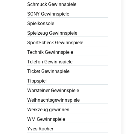
Schmuck Gewinnspiele
SONY Gewinnspiele
Spielkonsole
Spielzeug Gewinnspiele
SportScheck Gewinnspiele
Technik Gewinnspiele
Telefon Gewinnspiele
Ticket Gewinnspiele
Tippspiel
Warsteiner Gewinnspiele
Weihnachtsgewinnspiele
Werkzeug gewinnen
WM Gewinnspiele
Yves Rocher