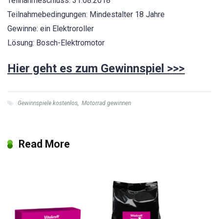
Teilnahmeschluss: 31.08.2018
Teilnahmebedingungen: Mindestalter 18 Jahre
Gewinne: ein Elektroroller
Lösung: Bosch-Elektromotor
Hier geht es zum Gewinnspiel >>>
Gewinnspiele kostenlos
,
Motorrad gewinnen
Read More