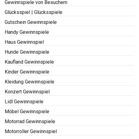
Gewinnspiele von Besuchern
Glücksspiel | Glücksspiele
Gutschein Gewinnspiele
Handy Gewinnspiele
Haus Gewinnspiel
Hunde Gewinnspiele
Kaufland Gewinnspiele
Kinder Gewinnspiele
Kleidung Gewinnspiele
Konzert Gewinnspiel
Lidl Gewinnspiele
Möbel Gewinnspiele
Motorrad Gewinnspiele
Motorroller Gewinnspiel