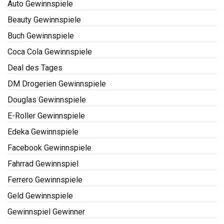
Auto Gewinnspiele
Beauty Gewinnspiele
Buch Gewinnspiele
Coca Cola Gewinnspiele
Deal des Tages
DM Drogerien Gewinnspiele
Douglas Gewinnspiele
E-Roller Gewinnspiele
Edeka Gewinnspiele
Facebook Gewinnspiele
Fahrrad Gewinnspiel
Ferrero Gewinnspiele
Geld Gewinnspiele
Gewinnspiel Gewinner