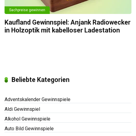
Sachpreise gewinnen
Kaufland Gewinnspiel: Anjank Radiowecker
in Holzoptik mit kabelloser Ladestation
Beliebte Kategorien
Adventskalender Gewinnspiele
Aldi Gewinnspiel
Alkohol Gewinnspiele
Auto Bild Gewinnspiele