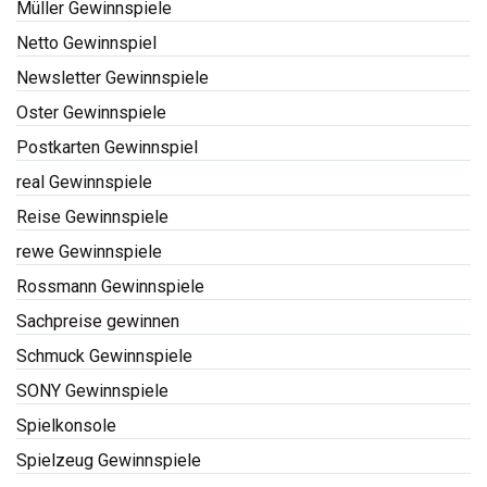
Müller Gewinnspiele
Netto Gewinnspiel
Newsletter Gewinnspiele
Oster Gewinnspiele
Postkarten Gewinnspiel
real Gewinnspiele
Reise Gewinnspiele
rewe Gewinnspiele
Rossmann Gewinnspiele
Sachpreise gewinnen
Schmuck Gewinnspiele
SONY Gewinnspiele
Spielkonsole
Spielzeug Gewinnspiele