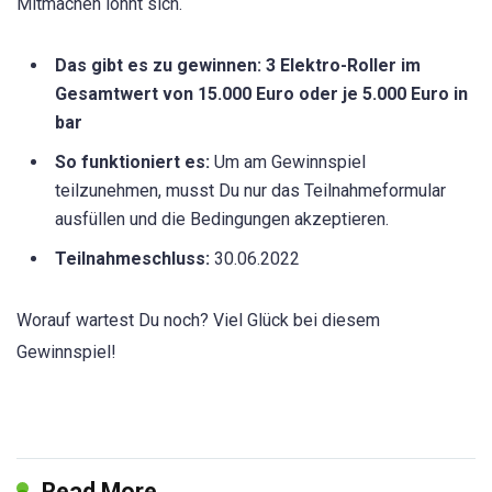
Mitmachen lohnt sich.
Das gibt es zu gewinnen: 3 Elektro-Roller im
Gesamtwert von 15.000 Euro oder je 5.000 Euro in
bar
So funktioniert es:
Um am Gewinnspiel
teilzunehmen, musst Du nur das Teilnahmeformular
ausfüllen und die Bedingungen akzeptieren.
Teilnahmeschluss:
30.06.2022
Worauf wartest Du noch? Viel Glück bei diesem
Gewinnspiel!
Read More