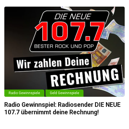
Radio Gewinnspiele
Geld Gewinnspiele
Radio Gewinnspiel: Radiosender DIE NEUE
107.7 übernimmt deine Rechnung!