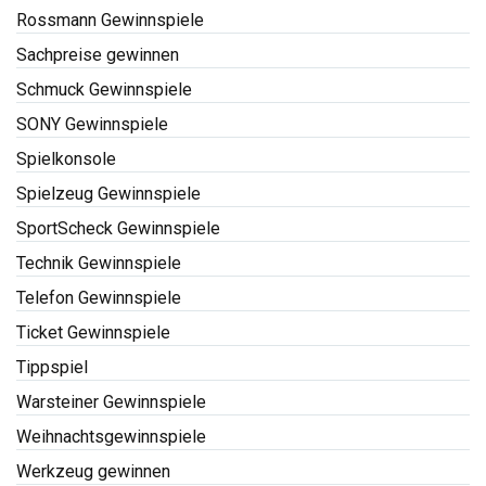
Rossmann Gewinnspiele
Sachpreise gewinnen
Schmuck Gewinnspiele
SONY Gewinnspiele
Spielkonsole
Spielzeug Gewinnspiele
SportScheck Gewinnspiele
Technik Gewinnspiele
Telefon Gewinnspiele
Ticket Gewinnspiele
Tippspiel
Warsteiner Gewinnspiele
Weihnachtsgewinnspiele
Werkzeug gewinnen