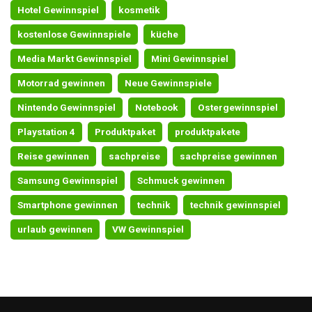
Hotel Gewinnspiel
kosmetik
kostenlose Gewinnspiele
küche
Media Markt Gewinnspiel
Mini Gewinnspiel
Motorrad gewinnen
Neue Gewinnspiele
Nintendo Gewinnspiel
Notebook
Ostergewinnspiel
Playstation 4
Produktpaket
produktpakete
Reise gewinnen
sachpreise
sachpreise gewinnen
Samsung Gewinnspiel
Schmuck gewinnen
Smartphone gewinnen
technik
technik gewinnspiel
urlaub gewinnen
VW Gewinnspiel