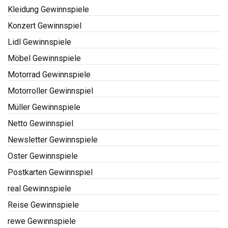
Kleidung Gewinnspiele
Konzert Gewinnspiel
Lidl Gewinnspiele
Möbel Gewinnspiele
Motorrad Gewinnspiele
Motorroller Gewinnspiel
Müller Gewinnspiele
Netto Gewinnspiel
Newsletter Gewinnspiele
Oster Gewinnspiele
Postkarten Gewinnspiel
real Gewinnspiele
Reise Gewinnspiele
rewe Gewinnspiele