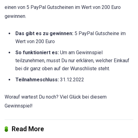
einen von 5 PayPal Gutscheinen im Wert von 200 Euro
gewinnen.
Das gibt es zu gewinnen:
5 PayPal Gutscheine im
Wert von 200 Euro
So funktioniert es:
Um am Gewinnspiel
teilzunehmen, musst Du nur erklären, welcher Einkauf
bei dir ganz oben auf der Wunschliste steht.
Teilnahmeschluss:
31.12.2022
Worauf wartest Du noch? Viel Glück bei diesem
Gewinnspiel!
Read More