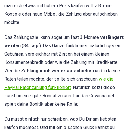
man sich etwas mit hohem Preis kaufen will, z.B. eine
Konsole oder neue Möbel, die Zahlung aber aufschieben
möchte.
Das Zahlungsziel kann sogar um fast 3 Monate
verlängert
werden
(84 Tage). Das Ganze funktioniert natürlich gegen
Gebühren, vergleichbar mit Zinsen bei einem kleinen
Konsumentenkredit oder wie die Zahlung mit Kreditkarte.
Wer die
Zahlung noch weiter aufschieben
und in kleine
Raten teilen möchte, der sollte sich anschauen
wie die
PayPal Ratenzahlung funktioniert
. Natürlich setzt diese
Funktion eine gute Bonität voraus. Für das Gewinnspiel
spielt deine Bonität aber keine Rolle:
Du musst einfach nur schreiben, was Du Dir am liebsten
kaufen möchtest. Und mit ein bisschen Glück kannst du