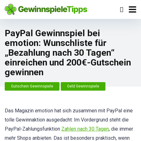
PayPal Gewinnspiel bei
emotion: Wunschliste für
„Bezahlung nach 30 Tagen“
einreichen und 200€-Gutschein
gewinnen
Gutschein Gewinnspiele
Geld Gewinnspiele
Das Magazin
emotion
hat sich zusammen mit PayPal eine
tolle Gewinnaktion ausgedacht: Im Vordergrund steht die
PayPal-Zahlungsfunktion
Zahlen nach 30 Tagen
, die immer
mehr Shops anbieten. Das ist besonders praktisch, wenn