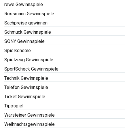
rewe Gewinnspiele
Rossmann Gewinnspiele
Sachpreise gewinnen
Schmuck Gewinnspiele
SONY Gewinnspiele
Spielkonsole
Spielzeug Gewinnspiele
SportScheck Gewinnspiele
Technik Gewinnspiele
Telefon Gewinnspiele
Ticket Gewinnspiele
Tippspiel
Warsteiner Gewinnspiele
Weihnachtsgewinnspiele