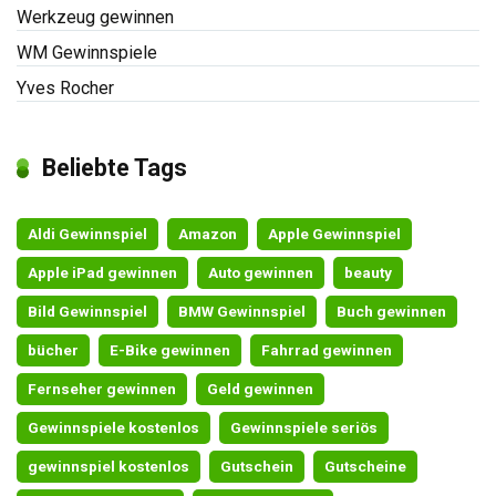
Werkzeug gewinnen
WM Gewinnspiele
Yves Rocher
Beliebte Tags
Aldi Gewinnspiel
Amazon
Apple Gewinnspiel
Apple iPad gewinnen
Auto gewinnen
beauty
Bild Gewinnspiel
BMW Gewinnspiel
Buch gewinnen
bücher
E-Bike gewinnen
Fahrrad gewinnen
Fernseher gewinnen
Geld gewinnen
Gewinnspiele kostenlos
Gewinnspiele seriös
gewinnspiel kostenlos
Gutschein
Gutscheine