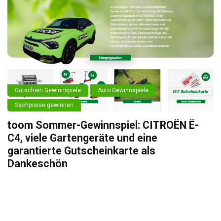
Gutschein Gewinnspiele
Auto Gewinnspiele
Sachpreise gewinnen
toom Sommer-Gewinnspiel: CITROËN Ë-
C4, viele Gartengeräte und eine
garantierte Gutscheinkarte als
Dankeschön