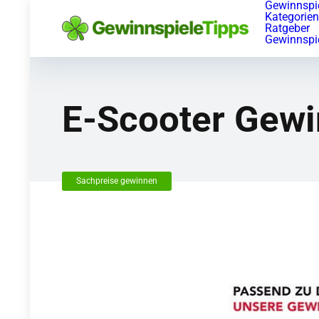
Gewinnspi
Kategorien
Ratgeber
Gewinnspie
E-Scooter Gewi
Sachpreise gewinnen