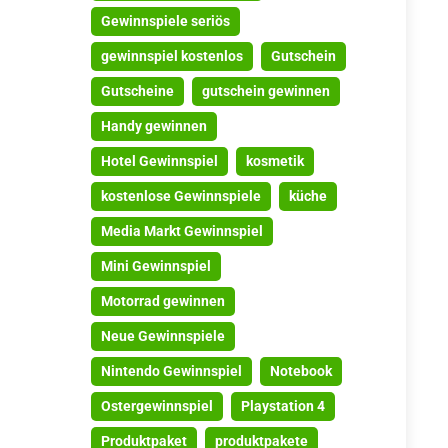
Gewinnspiele seriös
gewinnspiel kostenlos
Gutschein
Gutscheine
gutschein gewinnen
Handy gewinnen
Hotel Gewinnspiel
kosmetik
kostenlose Gewinnspiele
küche
Media Markt Gewinnspiel
Mini Gewinnspiel
Motorrad gewinnen
Neue Gewinnspiele
Nintendo Gewinnspiel
Notebook
Ostergewinnspiel
Playstation 4
Produktpaket
produktpakete