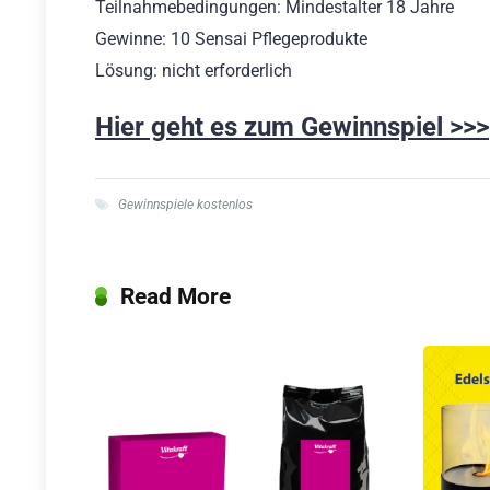
Teilnahmebedingungen: Mindestalter 18 Jahre
Gewinne: 10 Sensai Pflegeprodukte
Lösung: nicht erforderlich
Hier geht es zum Gewinnspiel >>>
Gewinnspiele kostenlos
Read More