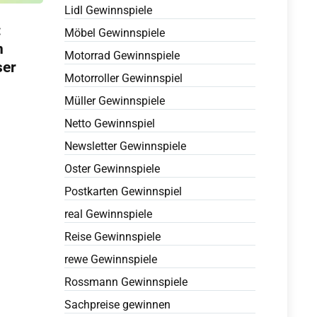
Lidl Gewinnspiele
:
Möbel Gewinnspiele
n
Motorrad Gewinnspiele
ser
Motorroller Gewinnspiel
Müller Gewinnspiele
Netto Gewinnspiel
Newsletter Gewinnspiele
Oster Gewinnspiele
Postkarten Gewinnspiel
real Gewinnspiele
Reise Gewinnspiele
rewe Gewinnspiele
Rossmann Gewinnspiele
Sachpreise gewinnen