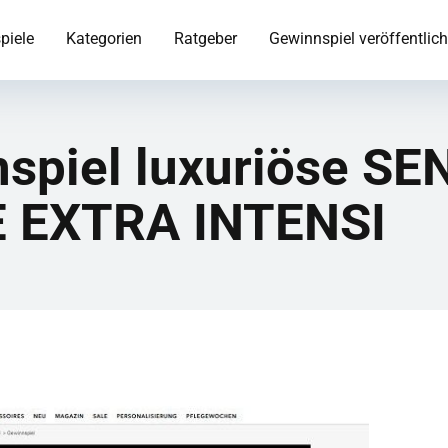
piele
Kategorien
Ratgeber
Gewinnspiel veröffentlic
spiel luxuriöse S
EXTRA INTENSI