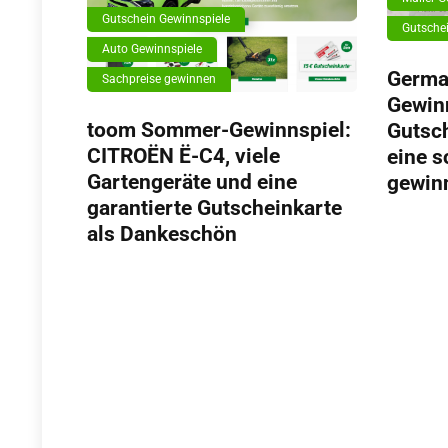
Gutschein Gewinnspiele
Gutsche
Auto Gewinnspiele
Germa
Sachpreise gewinnen
Gewinn
toom Sommer-Gewinnspiel:
Gutsch
CITROËN Ë-C4, viele
eine s
Gartengeräte und eine
gewin
garantierte Gutscheinkarte
als Dankeschön