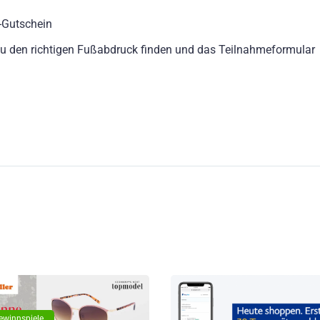
-Gutschein
 den richtigen Fußabdruck finden und das Teilnahmeformular
ewinnspiele