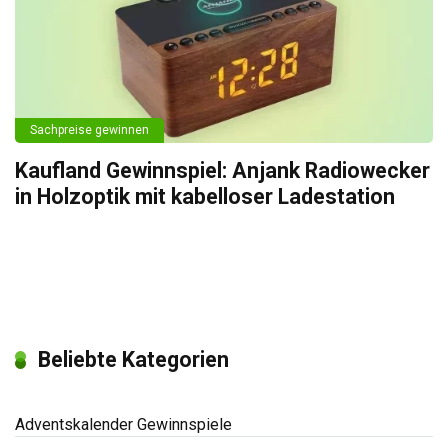
Sachpreise gewinnen
Kaufland Gewinnspiel: Anjank Radiowecker
in Holzoptik mit kabelloser Ladestation
Beliebte Kategorien
Adventskalender Gewinnspiele