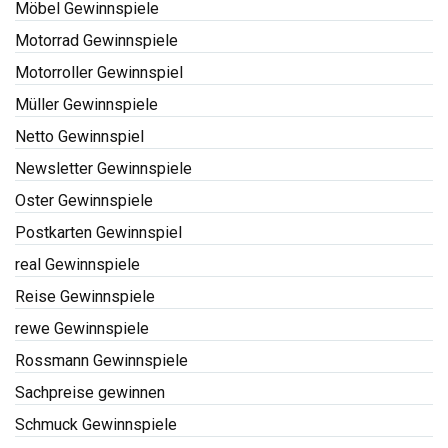
Möbel Gewinnspiele
Motorrad Gewinnspiele
Motorroller Gewinnspiel
Müller Gewinnspiele
Netto Gewinnspiel
Newsletter Gewinnspiele
Oster Gewinnspiele
Postkarten Gewinnspiel
real Gewinnspiele
Reise Gewinnspiele
rewe Gewinnspiele
Rossmann Gewinnspiele
Sachpreise gewinnen
Schmuck Gewinnspiele