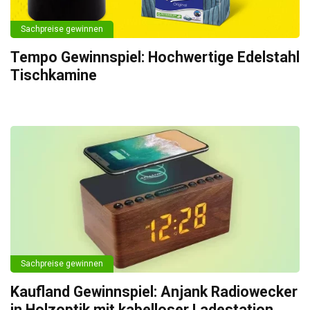
Sachpreise gewinnen
Tempo Gewinnspiel: Hochwertige Edelstahl
Tischkamine
Sachpreise gewinnen
Kaufland Gewinnspiel: Anjank Radiowecker
in Holzoptik mit kabelloser Ladestation