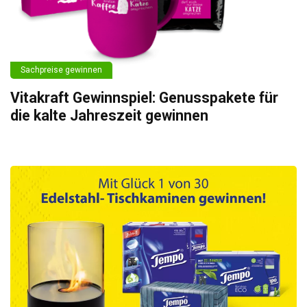
Sachpreise gewinnen
Vitakraft Gewinnspiel: Genusspakete für
die kalte Jahreszeit gewinnen