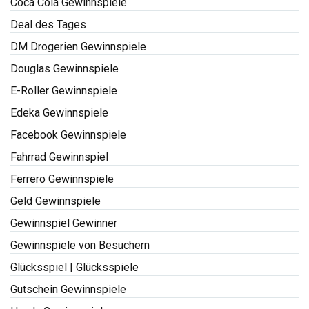
Coca Cola Gewinnspiele
Deal des Tages
DM Drogerien Gewinnspiele
Douglas Gewinnspiele
E-Roller Gewinnspiele
Edeka Gewinnspiele
Facebook Gewinnspiele
Fahrrad Gewinnspiel
Ferrero Gewinnspiele
Geld Gewinnspiele
Gewinnspiel Gewinner
Gewinnspiele von Besuchern
Glücksspiel | Glücksspiele
Gutschein Gewinnspiele