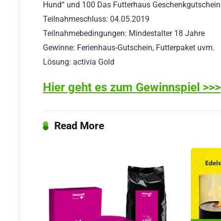
Hund“ und 100 Das Futterhaus Geschenkgutschein
Teilnahmeschluss: 04.05.2019
Teilnahmebedingungen: Mindestalter 18 Jahre
Gewinne: Ferienhaus-Gutschein, Futterpaket uvm.
Lösung: activia Gold
Hier geht es zum Gewinnspiel >>>
Read More