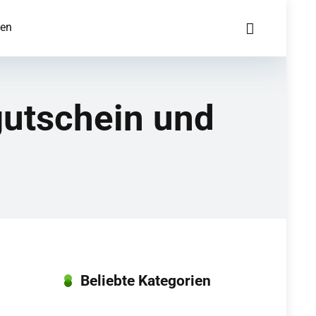
hen
gutschein und
Beliebte Kategorien