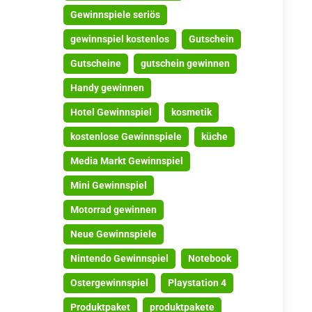
Gewinnspiele seriös
gewinnspiel kostenlos
Gutschein
Gutscheine
gutschein gewinnen
Handy gewinnen
Hotel Gewinnspiel
kosmetik
kostenlose Gewinnspiele
küche
Media Markt Gewinnspiel
Mini Gewinnspiel
Motorrad gewinnen
Neue Gewinnspiele
Nintendo Gewinnspiel
Notebook
Ostergewinnspiel
Playstation 4
Produktpaket
produktpakete