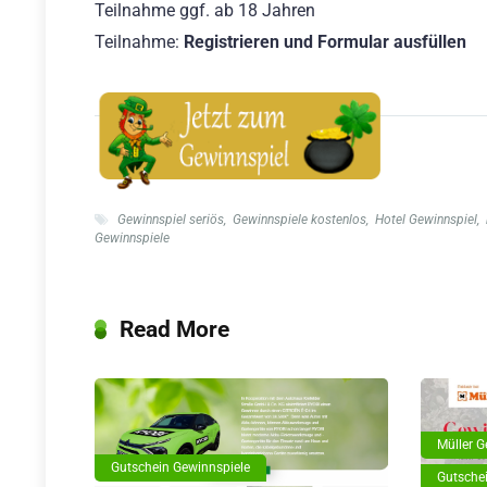
Teilnahme ggf. ab 18 Jahren
Teilnahme:
Registrieren und
Formular ausfüllen
Gewinnspiel seriös
,
Gewinnspiele kostenlos
,
Hotel Gewinnspiel
,
Gewinnspiele
Read More
Müller G
Gutschein Gewinnspiele
Gutsche