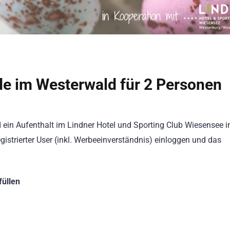
e im Westerwald für 2 Personen
 ein Aufenthalt im Lindner Hotel und Sporting Club Wiesensee 
egistrierter User (inkl. Werbeeinverständnis) einloggen und das
sfüllen