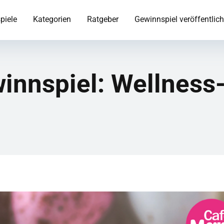
piele
Kategorien
Ratgeber
Gewinnspiel veröffentlic
winnspiel: Wellnes