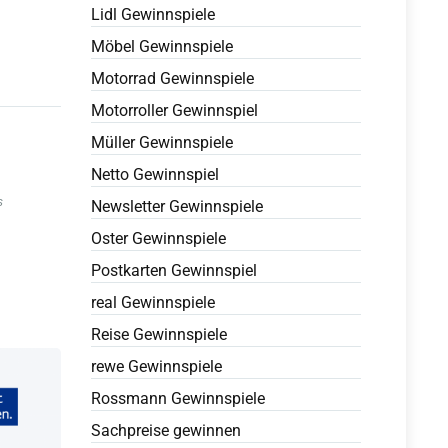
Lidl Gewinnspiele
Möbel Gewinnspiele
Motorrad Gewinnspiele
Motorroller Gewinnspiel
Müller Gewinnspiele
Netto Gewinnspiel
s
Newsletter Gewinnspiele
Oster Gewinnspiele
Postkarten Gewinnspiel
real Gewinnspiele
Reise Gewinnspiele
rewe Gewinnspiele
Rossmann Gewinnspiele
Sachpreise gewinnen