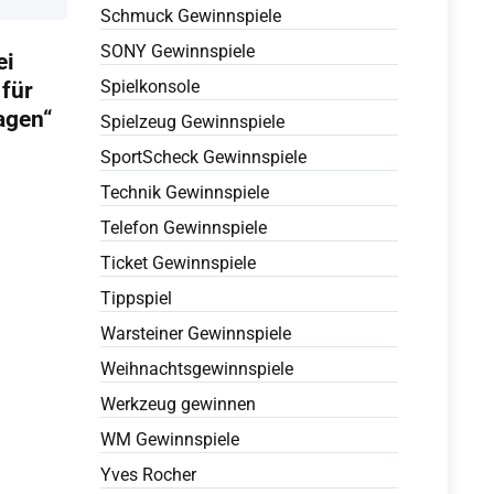
Schmuck Gewinnspiele
SONY Gewinnspiele
ei
 für
Spielkonsole
agen“
Spielzeug Gewinnspiele
SportScheck Gewinnspiele
Technik Gewinnspiele
Telefon Gewinnspiele
Ticket Gewinnspiele
Tippspiel
Warsteiner Gewinnspiele
Weihnachtsgewinnspiele
Werkzeug gewinnen
WM Gewinnspiele
Yves Rocher