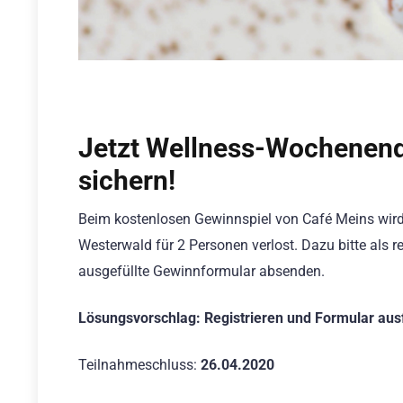
Jetzt Wellness-Wochenend
sichern!
Beim kostenlosen Gewinnspiel von Café Meins wird
Westerwald für 2 Personen verlost. Dazu bitte als r
ausgefüllte Gewinnformular absenden.
Lösungsvorschlag: Registrieren und Formular au
Teilnahmeschluss:
26
.
04.2020