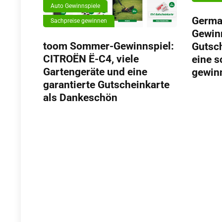
Auto Gewinnspiele
Germa
Sachpreise gewinnen
Gewinn
toom Sommer-Gewinnspiel:
Gutsch
CITROËN Ë-C4, viele
eine s
Gartengeräte und eine
gewin
garantierte Gutscheinkarte
als Dankeschön