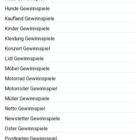
Hunde Gewinnspiele
Kaufland Gewinnspiele
Kinder Gewinnspiele
Kleidung Gewinnspiele
Konzert Gewinnspiel
Lidl Gewinnspiele
Möbel Gewinnspiele
Motorrad Gewinnspiele
Motorroller Gewinnspiel
Müller Gewinnspiele
Netto Gewinnspiel
Newsletter Gewinnspiele
Oster Gewinnspiele
Postkarten Gewinnspiel