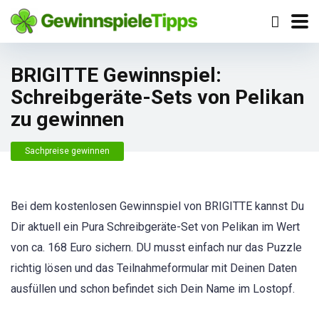
BRIGITTE Gewinnspiel:
Schreibgeräte-Sets von Pelikan
zu gewinnen
Sachpreise gewinnen
Bei dem kostenlosen Gewinnspiel von BRIGITTE kannst Du
Dir aktuell ein Pura Schreibgeräte-Set von Pelikan im Wert
von ca. 168 Euro sichern. DU musst einfach nur das Puzzle
richtig lösen und das Teilnahmeformular mit Deinen Daten
ausfüllen und schon befindet sich Dein Name im Lostopf.