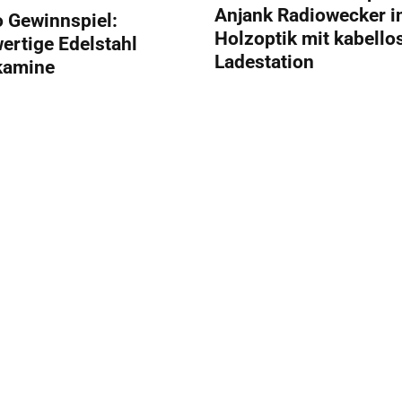
Anjank Radiowecker i
 Gewinnspiel:
Holzoptik mit kabello
ertige Edelstahl
Ladestation
kamine