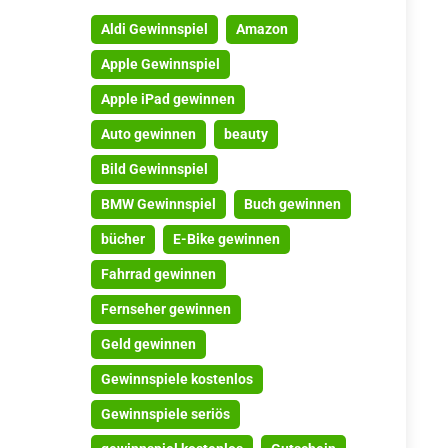
Aldi Gewinnspiel
Amazon
Apple Gewinnspiel
Apple iPad gewinnen
Auto gewinnen
beauty
Bild Gewinnspiel
BMW Gewinnspiel
Buch gewinnen
bücher
E-Bike gewinnen
Fahrrad gewinnen
Fernseher gewinnen
Geld gewinnen
Gewinnspiele kostenlos
Gewinnspiele seriös