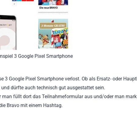
nspiel 3 Google Pixel Smartphone
se 3 Google Pixel Smartphone verlost. Ob als Ersatz- oder Haup
und dürfte auch technisch gut ausgestattet sein.
man füllt dort das Teilnahmeformular aus und/oder man marki
die Bravo mit einem Hashtag.