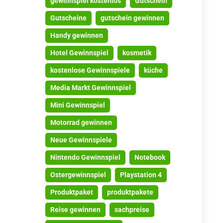
gewinnspiel kostenlos
Gutschein
Gutscheine
gutschein gewinnen
Handy gewinnen
Hotel Gewinnspiel
kosmetik
kostenlose Gewinnspiele
küche
Media Markt Gewinnspiel
Mini Gewinnspiel
Motorrad gewinnen
Neue Gewinnspiele
Nintendo Gewinnspiel
Notebook
Ostergewinnspiel
Playstation 4
Produktpaket
produktpakete
Reise gewinnen
sachpreise