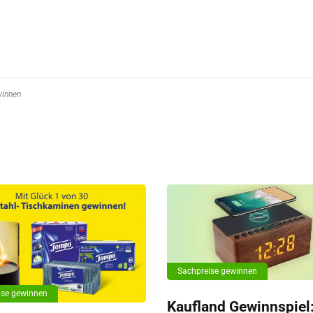
innen
Sachpreise gewinnen
ise gewinnen
Kaufland Gewinnspiel