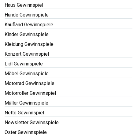
Haus Gewinnspiel
Hunde Gewinnspiele
Kaufland Gewinnspiele
Kinder Gewinnspiele
Kleidung Gewinnspiele
Konzert Gewinnspiel
Lidl Gewinnspiele
Möbel Gewinnspiele
Motorrad Gewinnspiele
Motorroller Gewinnspiel
Müller Gewinnspiele
Netto Gewinnspiel
Newsletter Gewinnspiele
Oster Gewinnspiele