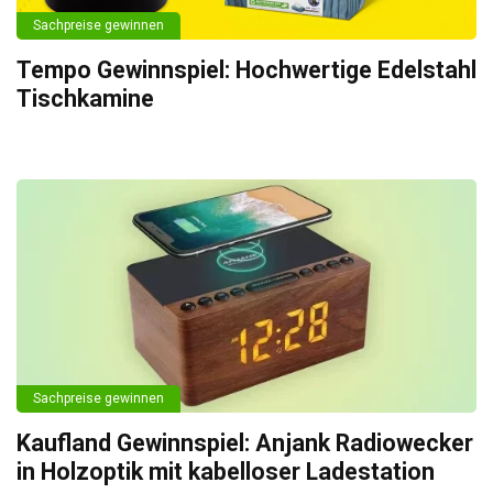
Sachpreise gewinnen
Tempo Gewinnspiel: Hochwertige Edelstahl
Tischkamine
Sachpreise gewinnen
Kaufland Gewinnspiel: Anjank Radiowecker
in Holzoptik mit kabelloser Ladestation