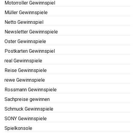
Motorroller Gewinnspiel
Müller Gewinnspiele
Netto Gewinnspiel
Newsletter Gewinnspiele
Oster Gewinnspiele
Postkarten Gewinnspiel
real Gewinnspiele
Reise Gewinnspiele
rewe Gewinnspiele
Rossmann Gewinnspiele
Sachpreise gewinnen
Schmuck Gewinnspiele
SONY Gewinnspiele
Spielkonsole