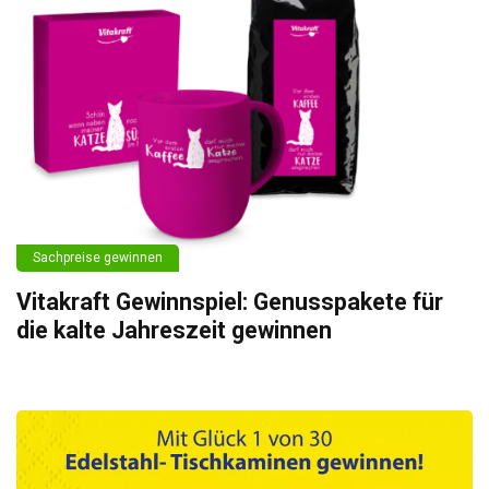
Sachpreise gewinnen
Vitakraft Gewinnspiel: Genusspakete für
die kalte Jahreszeit gewinnen