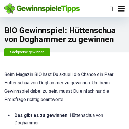
BIO Gewinnspiel: Hüttenschua
von Doghammer zu gewinnen
Sachpreise gewinnen
Beim Magazin BIO hast Du aktuell die Chance ein Paar
Hüttenschua von Doghammer zu gewinnen. Um beim
Gewinnspiel dabei zu sein, musst Du einfach nur die
Preisfrage richtig beantworte.
Das gibt es zu gewinnen:
Hüttenschua von
Doghammer