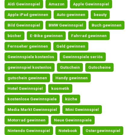
Aldi Gewinnspiel
Amazon
Apple Gewinnspiel
Apple iPad gewinnen
Auto gewinnen
beauty
Bild Gewinnspiel
BMW Gewinnspiel
Buch gewinnen
bücher
E-Bike gewinnen
Fahrrad gewinnen
Fernseher gewinnen
Geld gewinnen
Gewinnspiele kostenlos
Gewinnspiele seriös
gewinnspiel kostenlos
Gutschein
Gutscheine
gutschein gewinnen
Handy gewinnen
Hotel Gewinnspiel
kosmetik
kostenlose Gewinnspiele
küche
Media Markt Gewinnspiel
Mini Gewinnspiel
Motorrad gewinnen
Neue Gewinnspiele
Nintendo Gewinnspiel
Notebook
Ostergewinnspiel