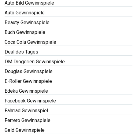
Auto Bild Gewinnspiele
Auto Gewinnspiele
Beauty Gewinnspiele
Buch Gewinnspiele
Coca Cola Gewinnspiele
Deal des Tages
DM Drogerien Gewinnspiele
Douglas Gewinnspiele
E-Roller Gewinnspiele
Edeka Gewinnspiele
Facebook Gewinnspiele
Fahrrad Gewinnspiel
Ferrero Gewinnspiele
Geld Gewinnspiele