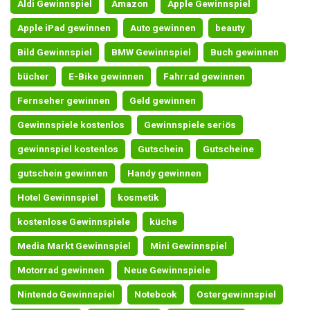
Aldi Gewinnspiel
Amazon
Apple Gewinnspiel
Apple iPad gewinnen
Auto gewinnen
beauty
Bild Gewinnspiel
BMW Gewinnspiel
Buch gewinnen
bücher
E-Bike gewinnen
Fahrrad gewinnen
Fernseher gewinnen
Geld gewinnen
Gewinnspiele kostenlos
Gewinnspiele seriös
gewinnspiel kostenlos
Gutschein
Gutscheine
gutschein gewinnen
Handy gewinnen
Hotel Gewinnspiel
kosmetik
kostenlose Gewinnspiele
küche
Media Markt Gewinnspiel
Mini Gewinnspiel
Motorrad gewinnen
Neue Gewinnspiele
Nintendo Gewinnspiel
Notebook
Ostergewinnspiel