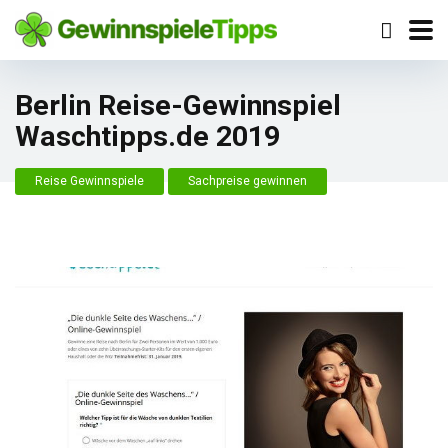
Berlin Reise-Gewinnspiel
Waschtipps.de 2019
Reise Gewinnspiele
Sachpreise gewinnen