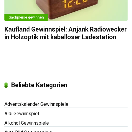
Sachpreise gewinnen
Kaufland Gewinnspiel: Anjank Radiowecker
in Holzoptik mit kabelloser Ladestation
Beliebte Kategorien
Adventskalender Gewinnspiele
Aldi Gewinnspiel
Alkohol Gewinnspiele