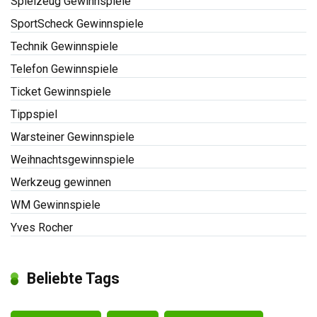
Spielzeug Gewinnspiele
SportScheck Gewinnspiele
Technik Gewinnspiele
Telefon Gewinnspiele
Ticket Gewinnspiele
Tippspiel
Warsteiner Gewinnspiele
Weihnachtsgewinnspiele
Werkzeug gewinnen
WM Gewinnspiele
Yves Rocher
Beliebte Tags