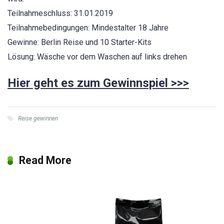
Teilnahmeschluss: 31.01.2019
Teilnahmebedingungen: Mindestalter 18 Jahre
Gewinne: Berlin Reise und 10 Starter-Kits
Lösung: Wäsche vor dem Waschen auf links drehen
Hier geht es zum Gewinnspiel >>>
Reise gewinnen
Read More