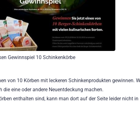
ken Gewinnspiel 10 Schinkenkörbe
inen von 10 Körben mit leckeren Schinkenprodukten gewinnen. W
ch die eine oder andere Neuentdeckung machen.
ben enthalten sind, kann man dort auf der Seite leider nicht in