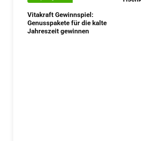
Vitakraft Gewinnspiel:
Genusspakete für die kalte
Jahreszeit gewinnen