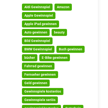
Aldi Gewinnspiel
Amazon
Apple Gewinnspiel
Apple iPad gewinnen
Auto gewinnen
beauty
Bild Gewinnspiel
BMW Gewinnspiel
Buch gewinnen
bücher
E-Bike gewinnen
Fahrrad gewinnen
Fernseher gewinnen
Geld gewinnen
Gewinnspiele kostenlos
Gewinnspiele seriös