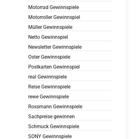
Motorrad Gewinnspiele
Motorroller Gewinnspiel
Müller Gewinnspiele
Netto Gewinnspiel
Newsletter Gewinnspiele
Oster Gewinnspiele
Postkarten Gewinnspiel
real Gewinnspiele
Reise Gewinnspiele
rewe Gewinnspiele
Rossmann Gewinnspiele
Sachpreise gewinnen
Schmuck Gewinnspiele
SONY Gewinnspiele