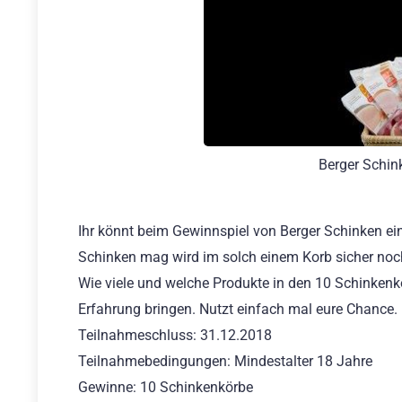
Berger Schin
Ihr könnt beim Gewinnspiel von Berger Schinken e
Schinken mag wird im solch einem Korb sicher no
Wie viele und welche Produkte in den 10 Schinkenkör
Erfahrung bringen. Nutzt einfach mal eure Chance.
Teilnahmeschluss: 31.12.2018
Teilnahmebedingungen: Mindestalter 18 Jahre
Gewinne: 10 Schinkenkörbe