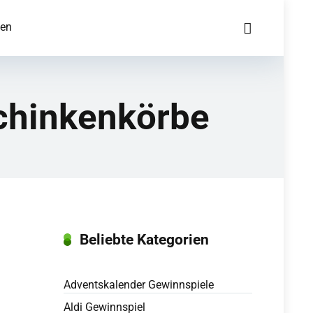
hen
chinkenkörbe
Beliebte Kategorien
Adventskalender Gewinnspiele
Aldi Gewinnspiel