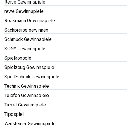
Reise Gewinnspiele
rewe Gewinnspiele
Rossmann Gewinnspiele
Sachpreise gewinnen
Schmuck Gewinnspiele
SONY Gewinnspiele
Spielkonsole
Spielzeug Gewinnspiele
SportScheck Gewinnspiele
Technik Gewinnspiele
Telefon Gewinnspiele
Ticket Gewinnspiele
Tippspiel
Warsteiner Gewinnspiele