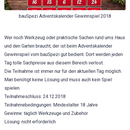
bauSpezi Adventskalender Gewinnspiel 2018
Wer noch Werkzeug oder praktische Sachen rund ums Haus
und den Garten braucht, der ist beim Adventskalender
Gewinnspiel vom bauSpezi gut bedient. Dort werden jeden
Tag tolle Sachpreise aus diesem Bereich verlost.
Die Teilnahme ist immer nur für den aktuellen Tag möglich.
Man benötigt keine Lösung und muss auch kein Spiel
spielen.
Teilnahmeschluss: 24.12.2018
Teilnahmebedingungen: Mindestalter 18 Jahre
Gewinne: täglich Werkzeuge und Zubehör
Lösung: nicht erforderlich