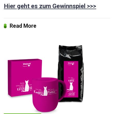
Hier geht es zum Gewinnspiel >>>
Read More