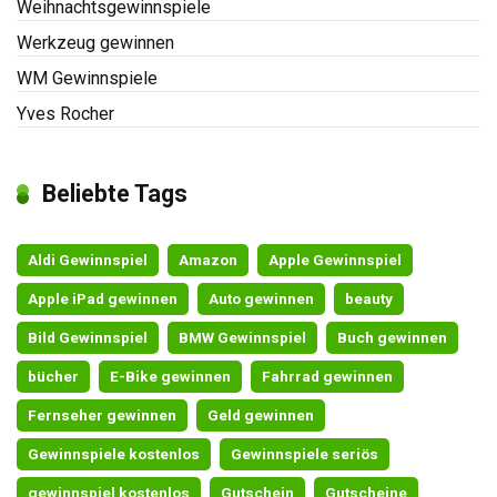
Weihnachtsgewinnspiele
Werkzeug gewinnen
WM Gewinnspiele
Yves Rocher
Beliebte Tags
Aldi Gewinnspiel
Amazon
Apple Gewinnspiel
Apple iPad gewinnen
Auto gewinnen
beauty
Bild Gewinnspiel
BMW Gewinnspiel
Buch gewinnen
bücher
E-Bike gewinnen
Fahrrad gewinnen
Fernseher gewinnen
Geld gewinnen
Gewinnspiele kostenlos
Gewinnspiele seriös
gewinnspiel kostenlos
Gutschein
Gutscheine