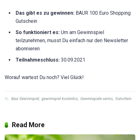
Das gibt es zu gewinnen:
BAUR 100 Euro Shopping
Gutschein
So funktioniert es:
Um am Gewinnspiel
teilzunehmen, musst Du einfach nur den Newsletter
abonnieren.
Teilnahmeschluss:
30.09.2021
Worauf wartest Du noch? Viel Glück!
Baur Gewinnspiel
,
gewinnspiel kostenlos
,
Gewinnspiele seriös
,
Gutschein
Read More