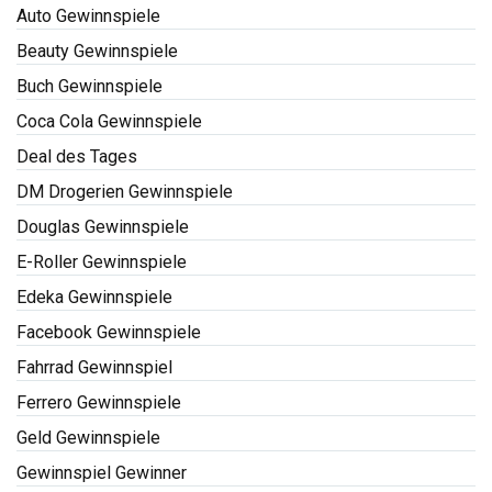
Auto Gewinnspiele
Beauty Gewinnspiele
Buch Gewinnspiele
Coca Cola Gewinnspiele
Deal des Tages
DM Drogerien Gewinnspiele
Douglas Gewinnspiele
E-Roller Gewinnspiele
Edeka Gewinnspiele
Facebook Gewinnspiele
Fahrrad Gewinnspiel
Ferrero Gewinnspiele
Geld Gewinnspiele
Gewinnspiel Gewinner