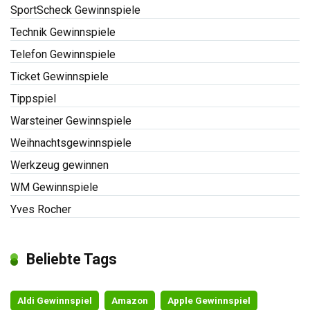
SportScheck Gewinnspiele
Technik Gewinnspiele
Telefon Gewinnspiele
Ticket Gewinnspiele
Tippspiel
Warsteiner Gewinnspiele
Weihnachtsgewinnspiele
Werkzeug gewinnen
WM Gewinnspiele
Yves Rocher
Beliebte Tags
Aldi Gewinnspiel
Amazon
Apple Gewinnspiel