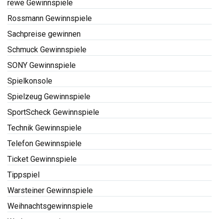
rewe Gewinnspiele
Rossmann Gewinnspiele
Sachpreise gewinnen
Schmuck Gewinnspiele
SONY Gewinnspiele
Spielkonsole
Spielzeug Gewinnspiele
SportScheck Gewinnspiele
Technik Gewinnspiele
Telefon Gewinnspiele
Ticket Gewinnspiele
Tippspiel
Warsteiner Gewinnspiele
Weihnachtsgewinnspiele