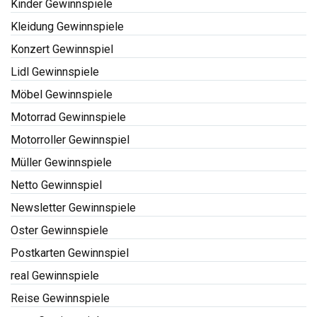
Kinder Gewinnspiele
Kleidung Gewinnspiele
Konzert Gewinnspiel
Lidl Gewinnspiele
Möbel Gewinnspiele
Motorrad Gewinnspiele
Motorroller Gewinnspiel
Müller Gewinnspiele
Netto Gewinnspiel
Newsletter Gewinnspiele
Oster Gewinnspiele
Postkarten Gewinnspiel
real Gewinnspiele
Reise Gewinnspiele