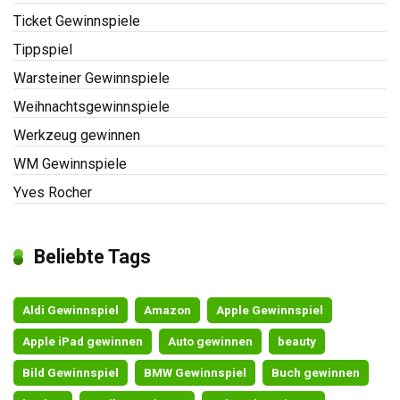
Ticket Gewinnspiele
Tippspiel
Warsteiner Gewinnspiele
Weihnachtsgewinnspiele
Werkzeug gewinnen
WM Gewinnspiele
Yves Rocher
Beliebte Tags
Aldi Gewinnspiel
Amazon
Apple Gewinnspiel
Apple iPad gewinnen
Auto gewinnen
beauty
Bild Gewinnspiel
BMW Gewinnspiel
Buch gewinnen