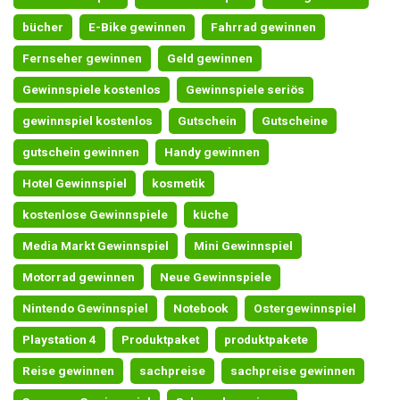
bücher
E-Bike gewinnen
Fahrrad gewinnen
Fernseher gewinnen
Geld gewinnen
Gewinnspiele kostenlos
Gewinnspiele seriös
gewinnspiel kostenlos
Gutschein
Gutscheine
gutschein gewinnen
Handy gewinnen
Hotel Gewinnspiel
kosmetik
kostenlose Gewinnspiele
küche
Media Markt Gewinnspiel
Mini Gewinnspiel
Motorrad gewinnen
Neue Gewinnspiele
Nintendo Gewinnspiel
Notebook
Ostergewinnspiel
Playstation 4
Produktpaket
produktpakete
Reise gewinnen
sachpreise
sachpreise gewinnen