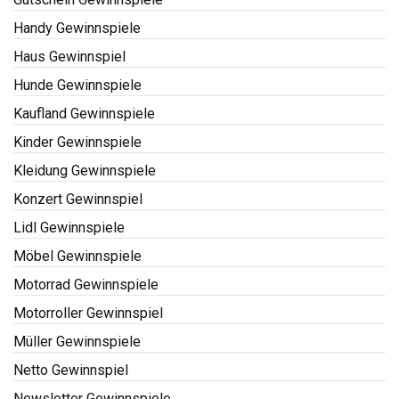
Handy Gewinnspiele
Haus Gewinnspiel
Hunde Gewinnspiele
Kaufland Gewinnspiele
Kinder Gewinnspiele
Kleidung Gewinnspiele
Konzert Gewinnspiel
Lidl Gewinnspiele
Möbel Gewinnspiele
Motorrad Gewinnspiele
Motorroller Gewinnspiel
Müller Gewinnspiele
Netto Gewinnspiel
Newsletter Gewinnspiele