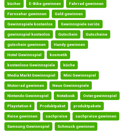
bücher
E-Bike gewinnen
Fahrrad gewinnen
Fernseher gewinnen
Geld gewinnen
Gewinnspiele kostenlos
Gewinnspiele seriös
gewinnspiel kostenlos
Gutschein
Gutscheine
gutschein gewinnen
Handy gewinnen
Hotel Gewinnspiel
kosmetik
kostenlose Gewinnspiele
küche
Media Markt Gewinnspiel
Mini Gewinnspiel
Motorrad gewinnen
Neue Gewinnspiele
Nintendo Gewinnspiel
Notebook
Ostergewinnspiel
Playstation 4
Produktpaket
produktpakete
Reise gewinnen
sachpreise
sachpreise gewinnen
Samsung Gewinnspiel
Schmuck gewinnen