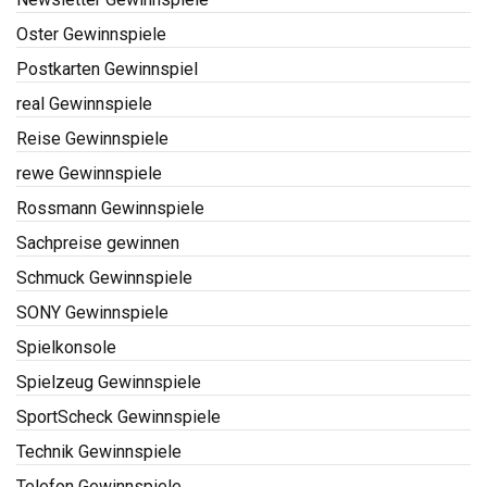
Oster Gewinnspiele
Postkarten Gewinnspiel
real Gewinnspiele
Reise Gewinnspiele
rewe Gewinnspiele
Rossmann Gewinnspiele
Sachpreise gewinnen
Schmuck Gewinnspiele
SONY Gewinnspiele
Spielkonsole
Spielzeug Gewinnspiele
SportScheck Gewinnspiele
Technik Gewinnspiele
Telefon Gewinnspiele