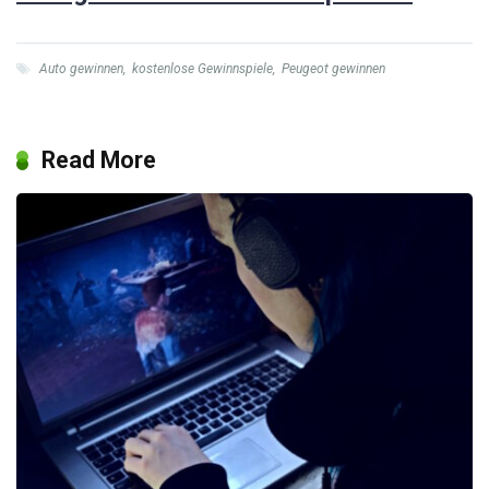
Auto gewinnen
,
kostenlose Gewinnspiele
,
Peugeot gewinnen
Read More