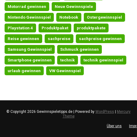
Motorrad gewinnen
Neue Gewinnspiele
Nintendo Gewinnspiel
Notebook
Ostergewinnspiel
Playstation 4
Produktpaket
produktpakete
Reise gewinnen
sachpreise
sachpreise gewinnen
Samsung Gewinnspiel
Schmuck gewinnen
Smartphone gewinnen
technik
technik gewinnspiel
urlaub gewinnen
VW Gewinnspiel
© Copyright 2026 Gewinnspieletipps.de | Powered by
WordPress
|
Mercury
Theme
Über uns
Imp