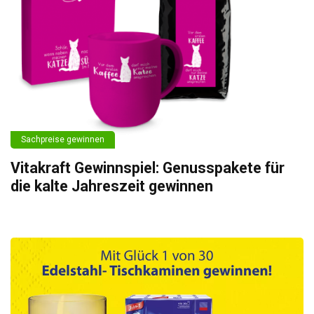
Sachpreise gewinnen
Vitakraft Gewinnspiel: Genusspakete für
die kalte Jahreszeit gewinnen