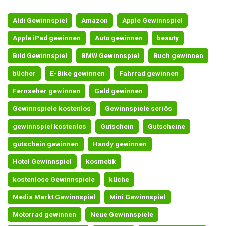
Aldi Gewinnspiel
Amazon
Apple Gewinnspiel
Apple iPad gewinnen
Auto gewinnen
beauty
Bild Gewinnspiel
BMW Gewinnspiel
Buch gewinnen
bücher
E-Bike gewinnen
Fahrrad gewinnen
Fernseher gewinnen
Geld gewinnen
Gewinnspiele kostenlos
Gewinnspiele seriös
gewinnspiel kostenlos
Gutschein
Gutscheine
gutschein gewinnen
Handy gewinnen
Hotel Gewinnspiel
kosmetik
kostenlose Gewinnspiele
küche
Media Markt Gewinnspiel
Mini Gewinnspiel
Motorrad gewinnen
Neue Gewinnspiele