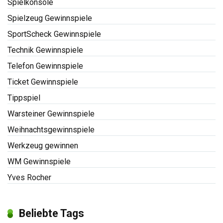
Spielkonsole
Spielzeug Gewinnspiele
SportScheck Gewinnspiele
Technik Gewinnspiele
Telefon Gewinnspiele
Ticket Gewinnspiele
Tippspiel
Warsteiner Gewinnspiele
Weihnachtsgewinnspiele
Werkzeug gewinnen
WM Gewinnspiele
Yves Rocher
Beliebte Tags