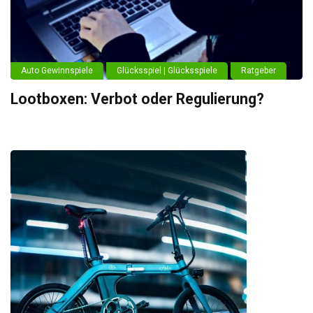
Auto Gewinnspiele
Glücksspiel | Glücksspiele
Ratgeber
Lootboxen: Verbot oder Regulierung?