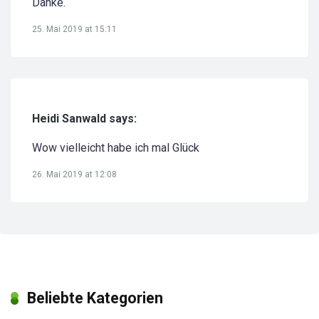
Danke.
25. Mai 2019 at 15:11
Heidi Sanwald says:
Wow vielleicht habe ich mal Glück
26. Mai 2019 at 12:08
Beliebte Kategorien